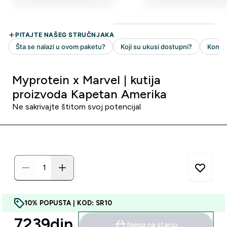
Myprotein x Marvel | kutija
proizvoda Kapetan Amerika
Ne sakrivajte štitom svoj potencijal
10% POPUSTA | KOD: SR10
7239din‎
Nema na stanju