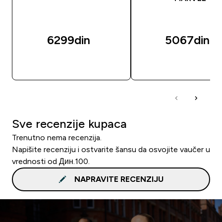
6299din‎
5067din‎
BRZI PREGLED
BRZI PREGLED
Sve recenzije kupaca
Trenutno nema recenzija.
Napišite recenziju i ostvarite šansu da osvojite vaučer u
vrednosti od Дин.100.
NAPRAVITE RECENZIJU