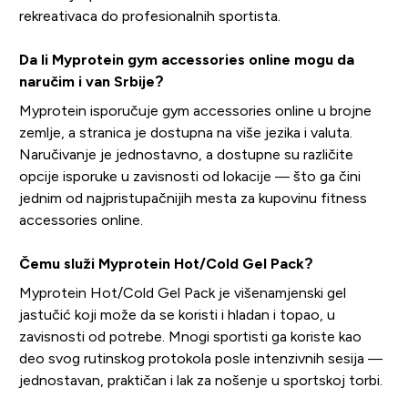
rekreativaca do profesionalnih sportista.
Da li Myprotein gym accessories online mogu da
naručim i van Srbije?
Myprotein isporučuje gym accessories online u brojne
zemlje, a stranica je dostupna na više jezika i valuta.
Naručivanje je jednostavno, a dostupne su različite
opcije isporuke u zavisnosti od lokacije — što ga čini
jednim od najpristupačnijih mesta za kupovinu fitness
accessories online.
Čemu služi Myprotein Hot/Cold Gel Pack?
Myprotein Hot/Cold Gel Pack je višenamjenski gel
jastučić koji može da se koristi i hladan i topao, u
zavisnosti od potrebe. Mnogi sportisti ga koriste kao
deo svog rutinskog protokola posle intenzivnih sesija —
jednostavan, praktičan i lak za nošenje u sportskoj torbi.