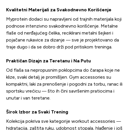
Kvalitetni Materijali za Svakodnevno Korišćenje
Myprotein dodaci su napravljeni od trajnih materijala koji
podnose intenzivno svakodnevno korišćenje. Metalne
flaše od nerđajućeg čelika, reciklirani metalni šejkeri i
pojačane rukavice za dizanje — sve je projektovano da
traje dugo i da se dobro drži pod pritiskom treninga.
Praktičan Dizajn za Teretanu i Na Putu
Od flaša sa nepropusnim poklopcima do čarapa koje ne
klize, svaki detalj je promišljen. Gym accessories su
kompaktni, laki za prenošenje i pogodni za torbu, ranac ili
sportsku vrećicu — što ih čini savršenim pratiocima i
unutar i van teretane.
Širok Izbor za Svaki Trening
Kolekcija pokriva sve kategorije workout accessories —
hidratacija, zaštita ruku, udobnost stopala, hlađenje i još