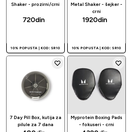
Shaker - prozirni/crni
Metal Shaker - šejker -
crni
720din‎
1920din‎
BRZI PREGLED
BRZI PREGLED
10% POPUSTA | KOD: SR10
10% POPUSTA | KOD: SR10
7 Day Pill Box, kutija za
Myprotein Boxing Pads
pilule za 7 dana
- fokuseri - crni