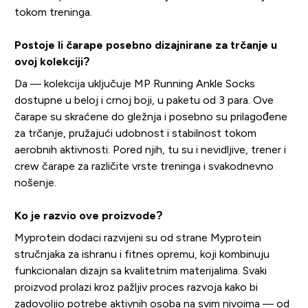
tokom treninga.
Postoje li čarape posebno dizajnirane za trčanje u
ovoj kolekciji?
Da — kolekcija uključuje MP Running Ankle Socks
dostupne u beloj i crnoj boji, u paketu od 3 para. Ove
čarape su skraćene do gležnja i posebno su prilagođene
za trčanje, pružajući udobnost i stabilnost tokom
aerobnih aktivnosti. Pored njih, tu su i nevidljive, trener i
crew čarape za različite vrste treninga i svakodnevno
nošenje.
Ko je razvio ove proizvode?
Myprotein dodaci razvijeni su od strane Myprotein
stručnjaka za ishranu i fitnes opremu, koji kombinuju
funkcionalan dizajn sa kvalitetnim materijalima. Svaki
proizvod prolazi kroz pažljiv proces razvoja kako bi
zadovoljio potrebe aktivnih osoba na svim nivoima — od