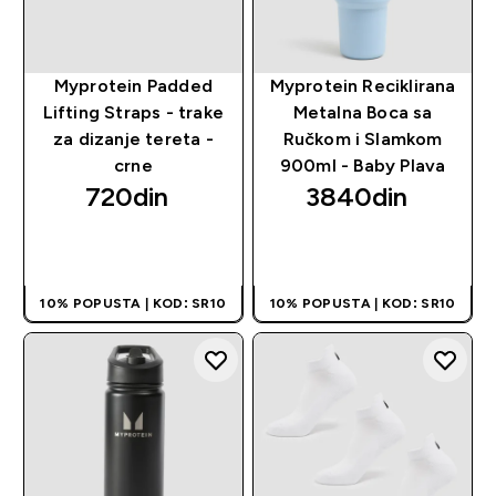
Myprotein Padded
Myprotein Reciklirana
Lifting Straps - trake
Metalna Boca sa
za dizanje tereta -
Ručkom i Slamkom
crne
900ml - Baby Plava
720din‎
3840din‎
BRZI PREGLED
BRZI PREGLED
10% POPUSTA | KOD: SR10
10% POPUSTA | KOD: SR10