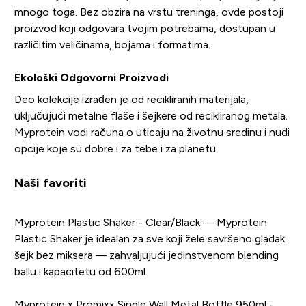
mnogo toga. Bez obzira na vrstu treninga, ovde postoji
proizvod koji odgovara tvojim potrebama, dostupan u
različitim veličinama, bojama i formatima.
Ekološki Odgovorni Proizvodi
Deo kolekcije izrađen je od recikliranih materijala,
uključujući metalne flaše i šejkere od recikliranog metala.
Myprotein vodi računa o uticaju na životnu sredinu i nudi
opcije koje su dobre i za tebe i za planetu.
Naši favoriti
Myprotein Plastic Shaker - Clear/Black
— Myprotein
Plastic Shaker je idealan za sve koji žele savršeno gladak
šejk bez miksera — zahvaljujući jedinstvenom blending
ballu i kapacitetu od 600ml.
Myprotein x Promixx Single Wall Metal Bottle 950ml -