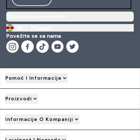
Подешавања колачића
RS |
Promeni
Povežite se sa nama
Pomoć I Informacije
Proizvodi
Informacije O Kompaniji
Lojalnost I Nagrade