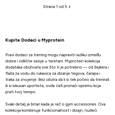
Strana 1 od 5
Sadržina
Kupite Dodaci u Myprotein
Pravi dodaci za trening mogu napraviti razliku između
dobre i odlične sesije u teretani. Myprotein kolekcija
dodataka obuhvata sve što ti je potrebno — od šejkera i
flaša za vodu do rukavica za dizanje tegova, čarapa i
traka za znojenje. Bez obzira da li si tek počeo da treniraš
ili si iskusan sportista, ovde ćeš pronaći opremu koja
prati tvoj tempo.
Svaki detalj je bitan kada je reč o gym accessories. Ova
kolekcija kombinuje funkcionalnost i dizajn, nudeći