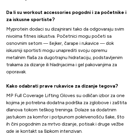
Da li su workout accessories pogodni i za početnike i
za iskusne sportiste?
Myprotein dodaci su dizajnirani tako da odgovaraju svim
nivoima fitnes iskustva. Početnici mogu početi sa
osnovnim setom — šejker, čarape i rukavice — dok
iskusniji sportisti mogu unaprediti svoju opremu
metalnim flaša za dugotrajnu hidrataciju, podstavljenim
trakama za dizanje ili hladnjacima i gel pakovanjima za
oporavak.
Kako odabrati prave rukavice za dizanje tegova?
MP Full Coverage Lifting Gloves su odličan izbor za one
kojima je potrebna dodatna podrška za zglobove i zaštita
dlanova tokom teškog treninga. Dolaze sa dodatnim
jastukom za komfor i potpunom pokrivenošću šake, što
ih čini pogodnim za mrtvo dizanje, potisak i druge vežbe
gde je kontakt sa šipkom intenzivan.