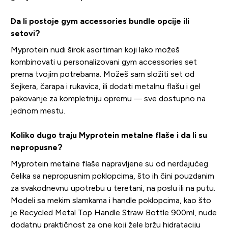
Da li postoje gym accessories bundle opcije ili
setovi?
Myprotein nudi širok asortiman koji lako možeš
kombinovati u personalizovani gym accessories set
prema tvojim potrebama. Možeš sam složiti set od
šejkera, čarapa i rukavica, ili dodati metalnu flašu i gel
pakovanje za kompletniju opremu — sve dostupno na
jednom mestu.
Koliko dugo traju Myprotein metalne flaše i da li su
nepropusne?
Myprotein metalne flaše napravljene su od nerđajućeg
čelika sa nepropusnim poklopcima, što ih čini pouzdanim
za svakodnevnu upotrebu u teretani, na poslu ili na putu.
Modeli sa mekim slamkama i handle poklopcima, kao što
je Recycled Metal Top Handle Straw Bottle 900ml, nude
dodatnu praktičnost za one koji žele bržu hidrataciju