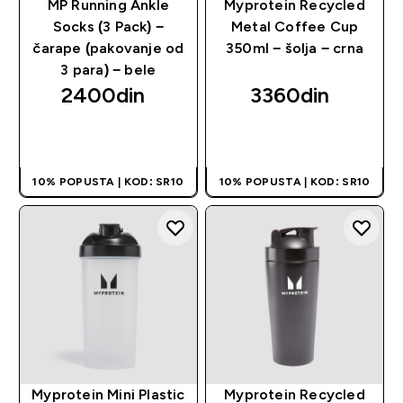
MP Running Ankle
Myprotein Recycled
Socks (3 Pack) −
Metal Coffee Cup
čarape (pakovanje od
350ml − šolja − crna
3 para) − bele
2400din‎
3360din‎
BRZI PREGLED
BRZI PREGLED
10% POPUSTA | KOD: SR10
10% POPUSTA | KOD: SR10
Myprotein Mini Plastic
Myprotein Recycled