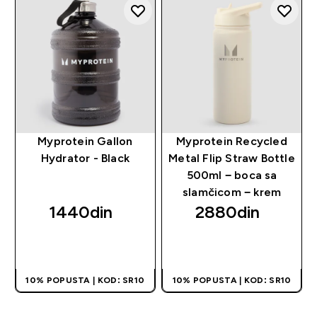
Myprotein Gallon
Myprotein Recycled
Hydrator - Black
Metal Flip Straw Bottle
500ml − boca sa
slamčicom − krem
1440din‎
2880din‎
BRZI PREGLED
BRZI PREGLED
10% POPUSTA | KOD: SR10
10% POPUSTA | KOD: SR10