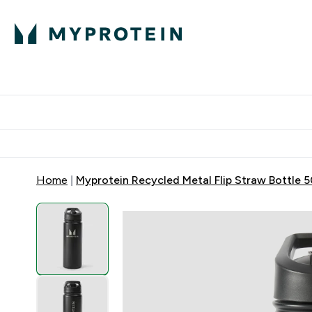
Proteini
Dostavljamo do tvoj
Home
Myprotein Recycled Metal Flip Straw Bottle 