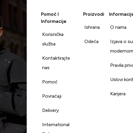
Pomoć I
Proizvodi
Informacij
Informacije
Ishrana
O nama
Korisnička
Odeća
Izjava o s
služba
modernom
Kontaktirajte
Pravila pri
nas
Uslovi kori
Pomoć
Karijera
Povraćaji
Delivery
International