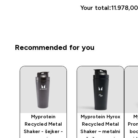
Your total:
11.978,00
Recommended for you
ni
Myprotein
Myprotein Hyrox
M
r -
Recycled Metal
Recycled Metal
Pro
i
Shaker - šejker -
Shaker − metalni
boc