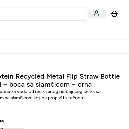
ormance
 submenu
Vegan submenu
Enter Performance submenu
⌄
jatelju i zaradi 2000 RSD
tein Recycled Metal Flip Straw Bottle
 − boca sa slamčicom − crna
a boca za vodu od recikliranog nerđajućeg čelika sa
m sa slamčicom koji ne propušta tečnost
na