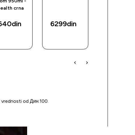
dom 950ml -
vodu -
ealth crna
prozirna/crn
640din‎
6299din‎
720din‎
BRZI
BRZI
BRZI
PREGLED
PREGLED
PREGLED
u vrednosti od Дин.100.