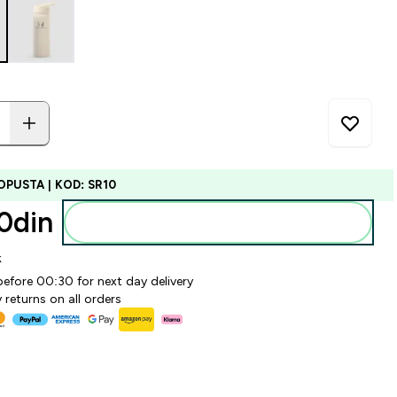
OPUSTA | KOD: SR10
din‎
Dodajte u korpu
k
before 00:30 for next day delivery
 returns on all orders