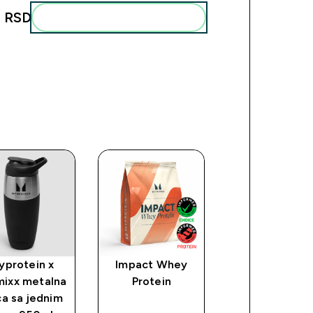
 RSD‎
Add these to your routine
yprotein x
Impact Whey
Myprotein
mixx metalna
Protein
Sports Wate
a sa jednim
Bottle - boca