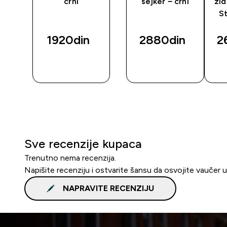
crni
šejker − crni
zi
St
1920din‎
2880din‎
2
BRZI
BRZI
PREGLED
PREGLED
Sve recenzije kupaca
Trenutno nema recenzija.
Napišite recenziju i ostvarite šansu da osvojite vaučer 
NAPRAVITE RECENZIJU