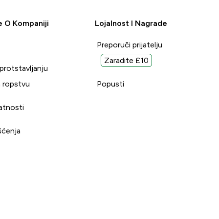
e O Kompaniji
Lojalnost I Nagrade
Preporuči prijatelju
Zaradite £10
uprotstavljanju
 ropstvu
Popusti
vatnosti
šćenja