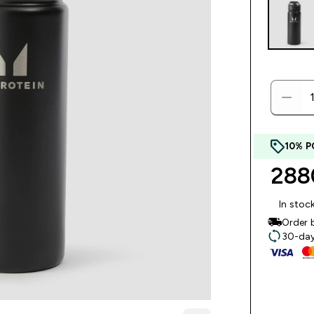
10% P
2880
In stoc
Order 
30-day