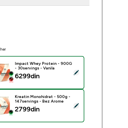
ther
Impact Whey Protein - 900G
- 30servings - Vanila
ect this product - Impact Whey Protein - 900G - 30servings - 
6299din‎
Kreatin Monohidrat - 500g -
147servings - Bez Arome
ect this product - Kreatin Monohidrat - 500g - 147servings - 
2799din‎