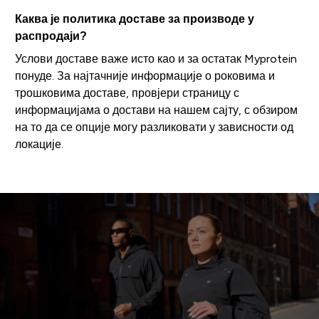
Каква је политика доставе за производе у
распродаји?
Услови доставе важе исто као и за остатак Myprotein
понуде. За најтачније информације о роковима и
трошковима доставе, провјери страницу с
информацијама о достави на нашем сајту, с обзиром
на то да се опције могу разликовати у зависности од
локације.