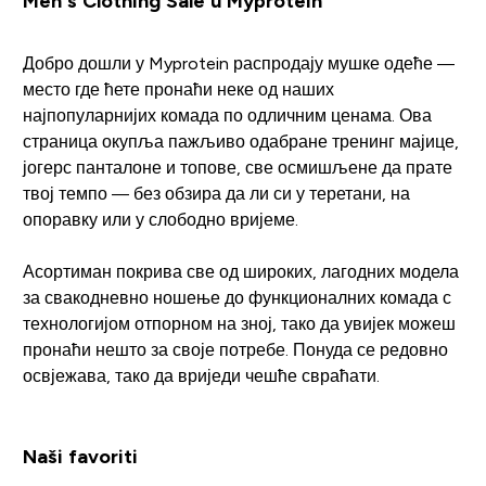
Men's Clothing Sale u Myprotein
Добро дошли у Myprotein распродају мушке одеће —
место где ћете пронаћи неке од наших
најпопуларнијих комада по одличним ценама. Ова
страница окупља пажљиво одабране тренинг мајице,
јогерс панталоне и топове, све осмишљене да прате
твој темпо — без обзира да ли си у теретани, на
опоравку или у слободно вријеме.
Асортиман покрива све од широких, лагодних модела
за свакодневно ношење до функционалних комада с
технологијом отпорном на зној, тако да увијек можеш
пронаћи нешто за своје потребе. Понуда се редовно
освјежава, тако да вриједи чешће свраћати.
Naši favoriti