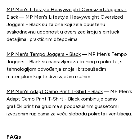
MP Men's Lifestyle Heavyweight Oversized Joggers -
Black
— MP Men's Lifestyle Heavyweight Oversized
Joggers - Black su za one koji žele opuštenu
svakodnevnu udobnost u oversized kroju s pintuck
detaljima i praktičnim džepovima.
MP Men's Tempo Joggers - Black
— MP Men's Tempo
Joggers - Black su napravljeni za trening u pokretu, s
tehnologijom odvođenja znoja i brzosušećim
materijalom koji te drži svježim i suhim.
MP Men's Adapt Camo Print T-Shirt - Black
— MP Men's
Adapt Camo Print T-Shirt - Black kombinuje camo
grafički print na grudima s podpazušnim gussetom i
izvezenim rupicama za veću slobodu pokreta i ventilaciju.
FAQs