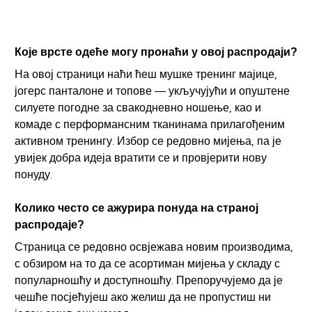
Које врсте одеће могу пронаћи у овој распродаји?
На овој страници наћи ћеш мушке тренинг мајице,
јогерс панталоне и топове — укључујући и опуштене
силуете погодне за свакодневно ношење, као и
комаде с перформансним тканинама прилагођеним
активном тренингу. Избор се редовно мијења, па је
увијек добра идеја вратити се и провјерити нову
понуду.
Колико често се ажурира понуда на страној
распродаје?
Страница се редовно освјежава новим производима,
с обзиром на то да се асортиман мијења у складу с
популарношћу и доступношћу. Препоручујемо да је
чешће посјећујеш ако желиш да не пропустиш ни