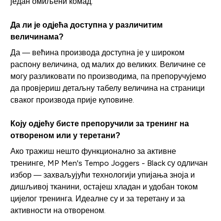
један омиљени комад.
Да ли је одјећа доступна у различитим
величинама?
Да — већина производа доступна је у широком
распону величина, од малих до великих. Величине се
могу разликовати по производима, па препоручујемо
да провјериш детаљну табелу величина на страници
сваког производа прије куповине.
Коју одјећу бисте препоручили за тренинг на
отвореном или у теретани?
Ако тражиш нешто функционално за активне
тренинге, MP Men's Tempo Joggers - Black су одличан
избор — захваљујући технологији упијања зноја и
дишљивој тканини, остајеш хладан и удобан током
цијелог тренинга. Идеалне су и за теретану и за
активности на отвореном.