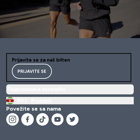
Prijavite se za naš bilten
PRIJAVITE SE
Подешавања колачића
RS |
Promeni
Povežite se sa nama