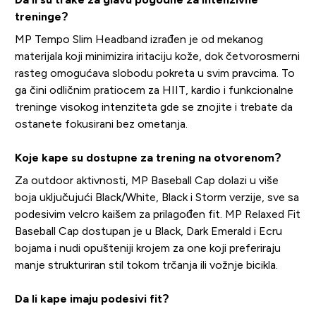
treninge?
MP Tempo Slim Headband izrađen je od mekanog
materijala koji minimizira iritaciju kože, dok četvorosmerni
rasteg omogućava slobodu pokreta u svim pravcima. To
ga čini odličnim pratiocem za HIIT, kardio i funkcionalne
treninge visokog intenziteta gde se znojite i trebate da
ostanete fokusirani bez ometanja.
Koje kape su dostupne za trening na otvorenom?
Za outdoor aktivnosti, MP Baseball Cap dolazi u više
boja uključujući Black/White, Black i Storm verzije, sve sa
podesivim velcro kaišem za prilagođen fit. MP Relaxed Fit
Baseball Cap dostupan je u Black, Dark Emerald i Ecru
bojama i nudi opušteniji krojem za one koji preferiraju
manje strukturiran stil tokom trčanja ili vožnje bicikla.
Da li kape imaju podesivi fit?