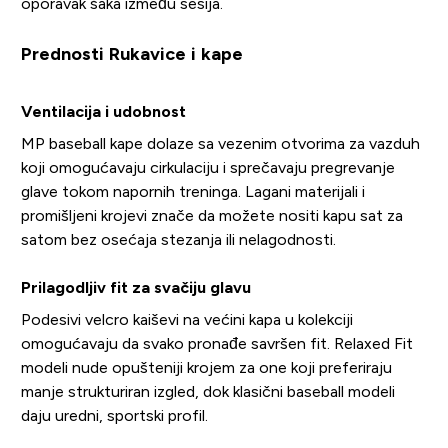
oporavak šaka između sesija.
Prednosti Rukavice i kape
Ventilacija i udobnost
MP baseball kape dolaze sa vezenim otvorima za vazduh
koji omogućavaju cirkulaciju i sprečavaju pregrevanje
glave tokom napornih treninga. Lagani materijali i
promišljeni krojevi znače da možete nositi kapu sat za
satom bez osećaja stezanja ili nelagodnosti.
Prilagodljiv fit za svačiju glavu
Podesivi velcro kaiševi na većini kapa u kolekciji
omogućavaju da svako pronađe savršen fit. Relaxed Fit
modeli nude opušteniji krojem za one koji preferiraju
manje strukturiran izgled, dok klasični baseball modeli
daju uredni, sportski profil.