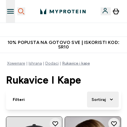
Najkvalitetniji proizvodi
10% POPUSTA NA GOTOVO SVE | ISKORISTI KOD:
SR10
Xомепаге
Ishrana
Dodaci
Rukavice i kape
Rukavice I Kape
Filteri
Sortiraj