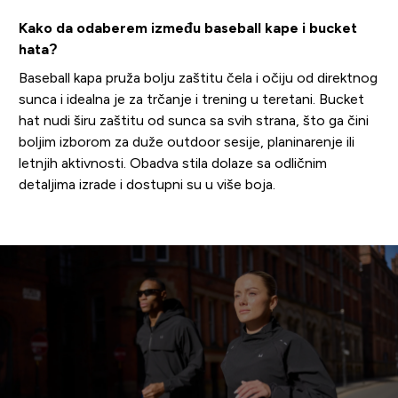
Kako da odaberem između baseball kape i bucket
hata?
Baseball kapa pruža bolju zaštitu čela i očiju od direktnog
sunca i idealna je za trčanje i trening u teretani. Bucket
hat nudi širu zaštitu od sunca sa svih strana, što ga čini
boljim izborom za duže outdoor sesije, planinarenje ili
letnjih aktivnosti. Obadva stila dolaze sa odličnim
detaljima izrade i dostupni su u više boja.