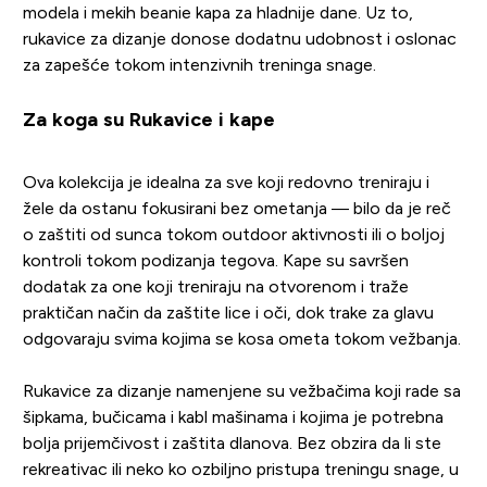
modela i mekih beanie kapa za hladnije dane. Uz to,
rukavice za dizanje donose dodatnu udobnost i oslonac
za zapešće tokom intenzivnih treninga snage.
Za koga su Rukavice i kape
Ova kolekcija je idealna za sve koji redovno treniraju i
žele da ostanu fokusirani bez ometanja — bilo da je reč
o zaštiti od sunca tokom outdoor aktivnosti ili o boljoj
kontroli tokom podizanja tegova. Kape su savršen
dodatak za one koji treniraju na otvorenom i traže
praktičan način da zaštite lice i oči, dok trake za glavu
odgovaraju svima kojima se kosa ometa tokom vežbanja.
Rukavice za dizanje namenjene su vežbačima koji rade sa
šipkama, bučicama i kabl mašinama i kojima je potrebna
bolja prijemčivost i zaštita dlanova. Bez obzira da li ste
rekreativac ili neko ko ozbiljno pristupa treningu snage, u