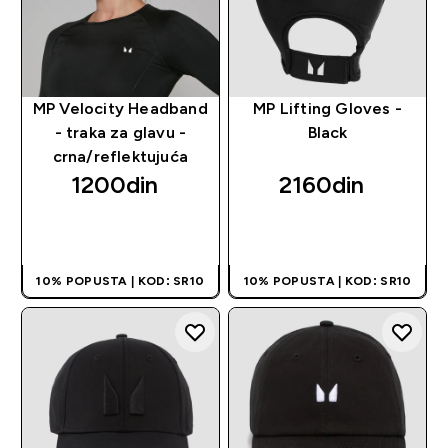
MP Velocity Headband
MP Lifting Gloves -
- traka za glavu -
Black
crna/reflektujuća
1200din‎
2160din‎
BRZI PREGLED
BRZI PREGLED
10% POPUSTA | KOD: SR10
10% POPUSTA | KOD: SR10