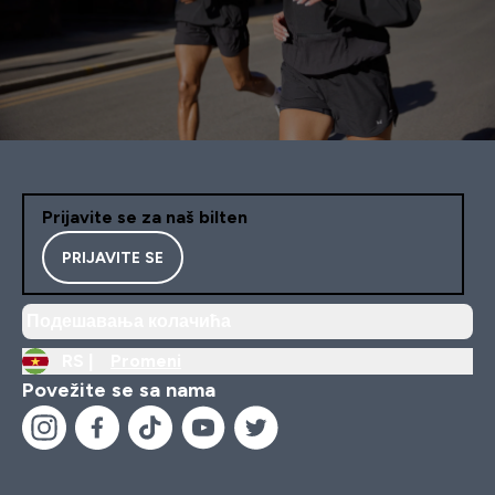
Prijavite se za naš bilten
PRIJAVITE SE
Подешавања колачића
RS |
Promeni
Povežite se sa nama