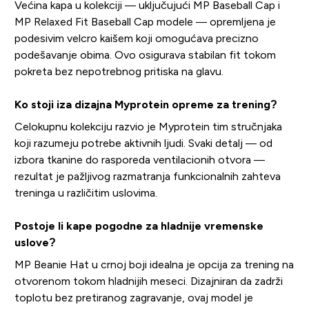
Većina kapa u kolekciji — uključujući MP Baseball Cap i
MP Relaxed Fit Baseball Cap modele — opremljena je
podesivim velcro kaišem koji omogućava precizno
podešavanje obima. Ovo osigurava stabilan fit tokom
pokreta bez nepotrebnog pritiska na glavu.
Ko stoji iza dizajna Myprotein opreme za trening?
Celokupnu kolekciju razvio je Myprotein tim stručnjaka
koji razumeju potrebe aktivnih ljudi. Svaki detalj — od
izbora tkanine do rasporeda ventilacionih otvora —
rezultat je pažljivog razmatranja funkcionalnih zahteva
treninga u različitim uslovima.
Postoje li kape pogodne za hladnije vremenske
uslove?
MP Beanie Hat u crnoj boji idealna je opcija za trening na
otvorenom tokom hladnijih meseci. Dizajniran da zadrži
toplotu bez pretiranog zagravanje, ovaj model je