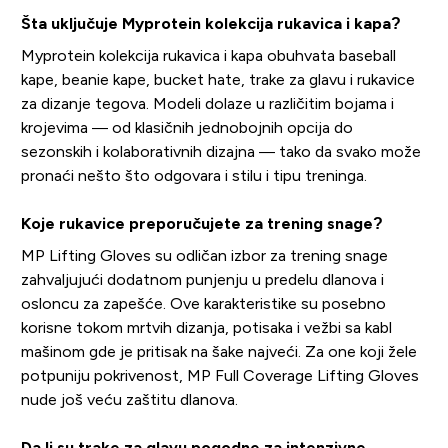
Šta uključuje Myprotein kolekcija rukavica i kapa?
Myprotein kolekcija rukavica i kapa obuhvata baseball
kape, beanie kape, bucket hate, trake za glavu i rukavice
za dizanje tegova. Modeli dolaze u različitim bojama i
krojevima — od klasičnih jednobojnih opcija do
sezonskih i kolaborativnih dizajna — tako da svako može
pronaći nešto što odgovara i stilu i tipu treninga.
Koje rukavice preporučujete za trening snage?
MP Lifting Gloves su odličan izbor za trening snage
zahvaljujući dodatnom punjenju u predelu dlanova i
osloncu za zapešće. Ove karakteristike su posebno
korisne tokom mrtvih dizanja, potisaka i vežbi sa kabl
mašinom gde je pritisak na šake najveći. Za one koji žele
potpuniju pokrivenost, MP Full Coverage Lifting Gloves
nude još veću zaštitu dlanova.
Da li su trake za glavu pogodne za intenzivne