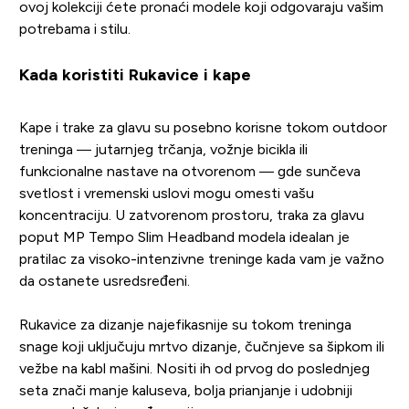
ovoj kolekciji ćete pronaći modele koji odgovaraju vašim
potrebama i stilu.
Kada koristiti Rukavice i kape
Kape i trake za glavu su posebno korisne tokom outdoor
treninga — jutarnjeg trčanja, vožnje bicikla ili
funkcionalne nastave na otvorenom — gde sunčeva
svetlost i vremenski uslovi mogu omesti vašu
koncentraciju. U zatvorenom prostoru, traka za glavu
poput MP Tempo Slim Headband modela idealan je
pratilac za visoko-intenzivne treninge kada vam je važno
da ostanete usredsređeni.
Rukavice za dizanje najefikasnije su tokom treninga
snage koji uključuju mrtvo dizanje, čučnjeve sa šipkom ili
vežbe na kabl mašini. Nositi ih od prvog do poslednjeg
seta znači manje kaluseva, bolja prianjanje i udobniji