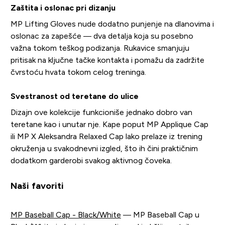
Zaštita i oslonac pri dizanju
MP Lifting Gloves nude dodatno punjenje na dlanovima i
oslonac za zapešće — dva detalja koja su posebno
važna tokom teškog podizanja. Rukavice smanjuju
pritisak na ključne tačke kontakta i pomažu da zadržite
čvrstoću hvata tokom celog treninga.
Svestranost od teretane do ulice
Dizajn ove kolekcije funkcioniše jednako dobro van
teretane kao i unutar nje. Kape poput MP Applique Cap
ili MP X Aleksandra Relaxed Cap lako prelaze iz trening
okruženja u svakodnevni izgled, što ih čini praktičnim
dodatkom garderobi svakog aktivnog čoveka.
Naši favoriti
MP Baseball Cap - Black/White
— MP Baseball Cap u