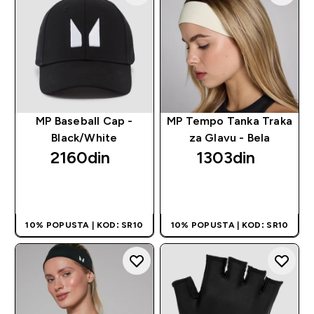
MP Baseball Cap -
MP Tempo Tanka Traka
Black/White
za Glavu - Bela
2160din‎
1303din‎
BRZI PREGLED
BRZI PREGLED
10% POPUSTA | KOD: SR10
10% POPUSTA | KOD: SR10