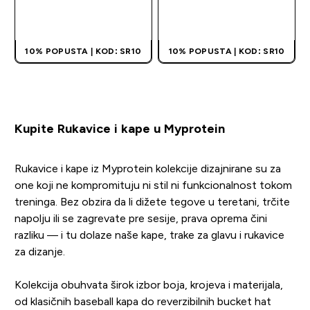
BRZI PREGLED
BRZI PREGLED
10% POPUSTA | KOD: SR10
10% POPUSTA | KOD: SR10
Kupite Rukavice i kape u Myprotein
Rukavice i kape iz Myprotein kolekcije dizajnirane su za
one koji ne kompromituju ni stil ni funkcionalnost tokom
treninga. Bez obzira da li dižete tegove u teretani, trčite
napolju ili se zagrevate pre sesije, prava oprema čini
razliku — i tu dolaze naše kape, trake za glavu i rukavice
za dizanje.
Kolekcija obuhvata širok izbor boja, krojeva i materijala,
od klasičnih baseball kapa do reverzibilnih bucket hat