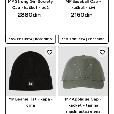
MP Strong Girl Society
MP Baseball Cap -
Cap - kačket - bež
kačket - sivi
2880din‎
2160din‎
BRZI PREGLED
BRZI PREGLED
10% POPUSTA | KOD: SR10
10% POPUSTA | KOD: SR10
MP Beanie Hat - kapa -
MP Applique Cap -
crna
kačket - tamna
maslinastozelena