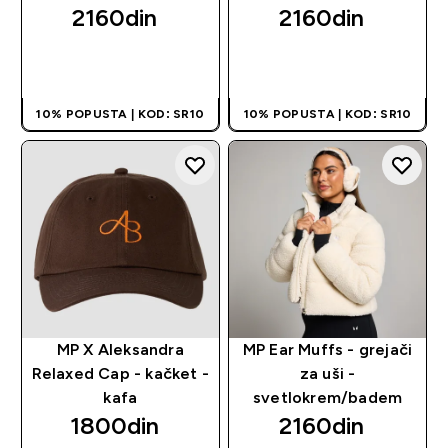
2160din‎
2160din‎
BRZI PREGLED
BRZI PREGLED
10% POPUSTA | KOD: SR10
10% POPUSTA | KOD: SR10
MP X Aleksandra
MP Ear Muffs - grejači
Relaxed Cap - kačket -
za uši -
kafa
svetlokrem/badem
1800din‎
2160din‎