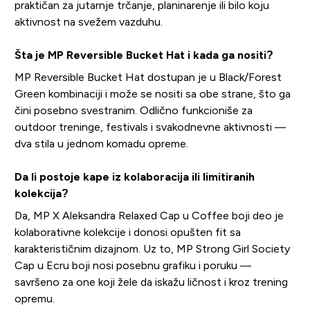
praktičan za jutarnje trčanje, planinarenje ili bilo koju
aktivnost na svežem vazduhu.
Šta je MP Reversible Bucket Hat i kada ga nositi?
MP Reversible Bucket Hat dostupan je u Black/Forest
Green kombinaciji i može se nositi sa obe strane, što ga
čini posebno svestranim. Odlično funkcioniše za
outdoor treninge, festivals i svakodnevne aktivnosti —
dva stila u jednom komadu opreme.
Da li postoje kape iz kolaboracija ili limitiranih
kolekcija?
Da, MP X Aleksandra Relaxed Cap u Coffee boji deo je
kolaborativne kolekcije i donosi opušten fit sa
karakterističnim dizajnom. Uz to, MP Strong Girl Society
Cap u Ecru boji nosi posebnu grafiku i poruku —
savršeno za one koji žele da iskažu ličnost i kroz trening
opremu.