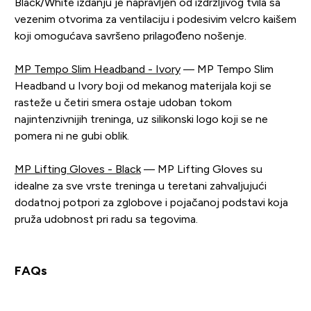
Black/White izdanju je napravljen od izdržljivog tvila sa
vezenim otvorima za ventilaciju i podesivim velcro kaišem
koji omogućava savršeno prilagođeno nošenje.
MP Tempo Slim Headband - Ivory
— MP Tempo Slim
Headband u Ivory boji od mekanog materijala koji se
rasteže u četiri smera ostaje udoban tokom
najintenzivnijih treninga, uz silikonski logo koji se ne
pomera ni ne gubi oblik.
MP Lifting Gloves - Black
— MP Lifting Gloves su
idealne za sve vrste treninga u teretani zahvaljujući
dodatnoj potpori za zglobove i pojačanoj podstavi koja
pruža udobnost pri radu sa tegovima.
FAQs