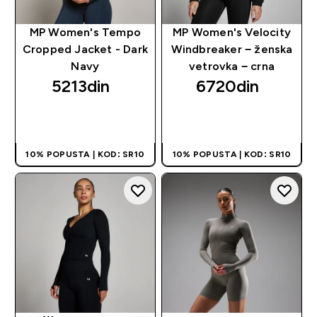
MP Women's Tempo
MP Women's Velocity
Cropped Jacket - Dark
Windbreaker − ženska
Navy
vetrovka − crna
5213din‎
6720din‎
BRZI PREGLED
BRZI PREGLED
10% POPUSTA | KOD: SR10
10% POPUSTA | KOD: SR10