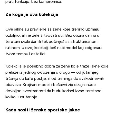
prati funkciju, bez kompromisa.
Za koga je ova kolekcija
Ove jakne su pravljene za žene koje trening uzimaju
ozbiljno, ali ne žele žrtvovati stil. Bez obzira da li si u
teretani svaki dan ili tek počinješ sa strukturiranom
rutinom, u ovoj kolekciji ćeš naći model koji odgovara
tvom tempu i estetici.
Kolekcija je posebno dobra za žene koje traže jakne koje
prelaze iz jednog okruženja u drugo — od jutarnjeg
trčanja do kafe poslije, ili od treninga do svakodnevnih
obaveza. Krojirani modeli i bešavni zip dizajni nude
dovoljno svestranosti da budu korisni izvan teretane
koliko i unutar nje.
Kada nositi ženske sportske jakne