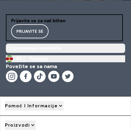
Prijavite se za naš bilten
PRIJAVITE SE
Подешавања колачића
RS |
Promeni
Povežite se sa nama
Pomoć I Informacije
Proizvodi