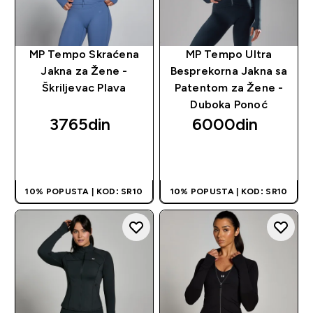
MP Tempo Skraćena
MP Tempo Ultra
Jakna za Žene -
Besprekorna Jakna sa
Škriljevac Plava
Patentom za Žene -
Duboka Ponoć
3765din‎
6000din‎
BRZI PREGLED
BRZI PREGLED
10% POPUSTA | KOD: SR10
10% POPUSTA | KOD: SR10