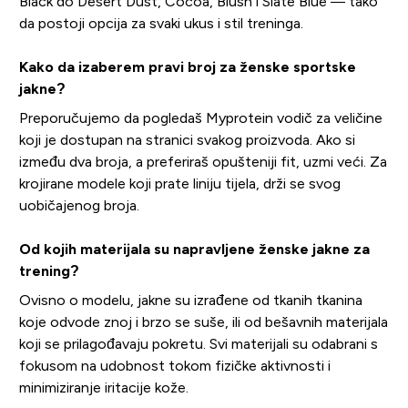
Black do Desert Dust, Cocoa, Blush i Slate Blue — tako
da postoji opcija za svaki ukus i stil treninga.
Kako da izaberem pravi broj za ženske sportske
jakne?
Preporučujemo da pogledaš Myprotein vodič za veličine
koji je dostupan na stranici svakog proizvoda. Ako si
između dva broja, a preferiraš opušteniji fit, uzmi veći. Za
krojirane modele koji prate liniju tijela, drži se svog
uobičajenog broja.
Od kojih materijala su napravljene ženske jakne za
trening?
Ovisno o modelu, jakne su izrađene od tkanih tkanina
koje odvode znoj i brzo se suše, ili od bešavnih materijala
koji se prilagođavaju pokretu. Svi materijali su odabrani s
fokusom na udobnost tokom fizičke aktivnosti i
minimiziranje iritacije kože.