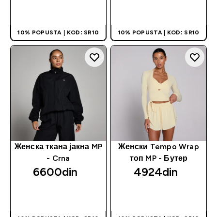
BRZI PREGLED
BRZI PREGLED
10% POPUSTA | KOD: SR10
10% POPUSTA | KOD: SR10
Женска ткана јакна MP
Женски Tempo Wrap
- Crna
топ MP - Бутер
6600din‎
4924din‎
BRZI PREGLED
BRZI PREGLED