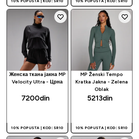
10% POPUSTA | KOD: SR10
10% POPUSTA | KOD: SR10
Женска тканa јакна MP
MP Ženski Tempo
Velocity Ultra - Црна
Kratka Jakna - Zelena
Oblak
7200din‎
5213din‎
BRZI PREGLED
BRZI PREGLED
10% POPUSTA | KOD: SR10
10% POPUSTA | KOD: SR10