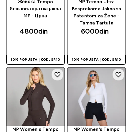
Женска Tempo
MP Tempo Ultra
бешавна кратка јакна
Besprekorna Jakna sa
MP - Црна
Patentom za Žene -
Tamna Tartufa
4800din‎
6000din‎
BRZI PREGLED
BRZI PREGLED
10% POPUSTA | KOD: SR10
10% POPUSTA | KOD: SR10
MP Women's Tempo
MP Women's Tempo