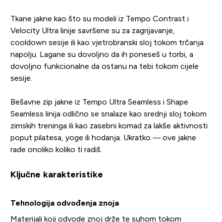
Tkane jakne kao što su modeli iz Tempo Contrast i
Velocity Ultra linije savršene su za zagrijavanje,
cooldown sesije ili kao vjetrobranski sloj tokom trčanja
napolju. Lagane su dovoljno da ih poneseš u torbi, a
dovoljno funkcionalne da ostanu na tebi tokom cijele
sesije.
Bešavne zip jakne iz Tempo Ultra Seamless i Shape
Seamless linija odlično se snalaze kao srednji sloj tokom
zimskih treninga ili kao zasebni komad za lakše aktivnosti
poput pilatesa, yoge ili hodanja. Ukratko — ove jakne
rade onoliko koliko ti radiš.
Ključne karakteristike
Tehnologija odvođenja znoja
Materijali koji odvode znoj drže te suhom tokom