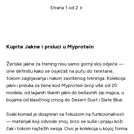
Strana 1 od 2
Sadržina
Kupite Jakne i prsluci u Myprotein
Ženske jakne za trening nisu samo gornji sloj odjeće —
one definišu kako se osjećaš na putu do teretane,
tokom zagrijavanja i nakon završenog treninga. Kolekcija
jakni i prsluka za žene kod Myprotein broji više od 20
modela, od laganih tkanih jakni do bešavnih zip majica, u
bojama od klasičnog crnog do Desert Dust i Slate Blue.
Svaki komad je dizajniran sa fokusom na funkcionalnost
— materijali koji odvode znoj, brzo se suše i prijaju koži
čak i tokom najtežih sesija. Ovo je kolekcija u kojoj forma