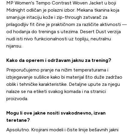
MP Women's Tempo Contrast Woven Jacket u boji
Midnight odličan je polazni izbor. Mekana tkanina koja
smanjuje iritaciju kože i zip-through zatvarač za
prilagodljiv fit čine je praktičnom za različite aktivnosti —
od hodanja do treninga s utezima. Desert Dust verzija
nudi isti nivo funkcionalnosti uz topliju, neutralnu
nijansu.
Kako da operem i održavam jaknu za trening?
Preporučujemo pranje na nižim temperaturama i
izbjegavanje sušilice kako bi materijal što duže zadržao
oblik i tehničke karakteristike. Detaljne upute za njegu
nalaze se na etiketi svakog komada i na stranici
proizvoda.
Mogu li ove jakne nositi svakodnevno, izvan
teretane?
Apsolutno. Krojirani modeli i čiste linije bešavnih jakni