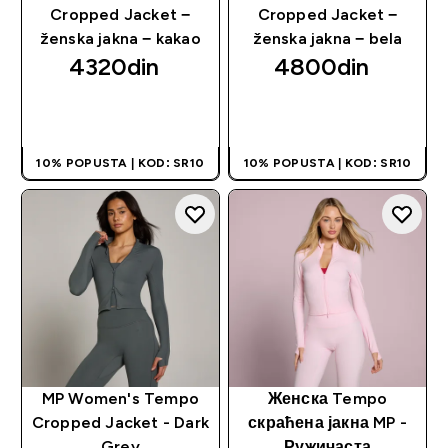
Cropped Jacket −
Cropped Jacket −
ženska jakna − kakao
ženska jakna − bela
4320din‎
4800din‎
BRZI PREGLED
BRZI PREGLED
10% POPUSTA | KOD: SR10
10% POPUSTA | KOD: SR10
MP Women's Tempo
Женска Tempo
Cropped Jacket - Dark
скраћена јакна MP -
Grey
Ружичаста