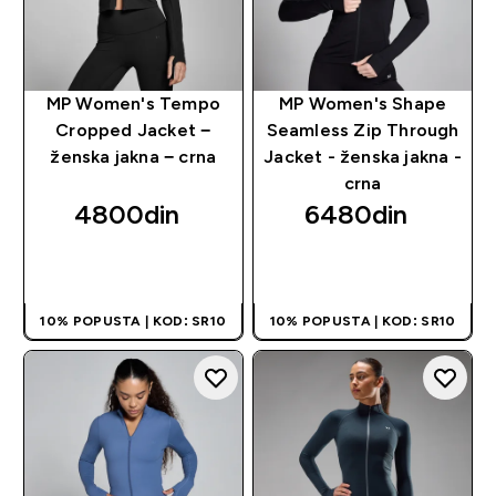
MP Women's Tempo
MP Women's Shape
Cropped Jacket −
Seamless Zip Through
ženska jakna − crna
Jacket - ženska jakna -
crna
4800din‎
6480din‎
BRZI PREGLED
BRZI PREGLED
10% POPUSTA | KOD: SR10
10% POPUSTA | KOD: SR10