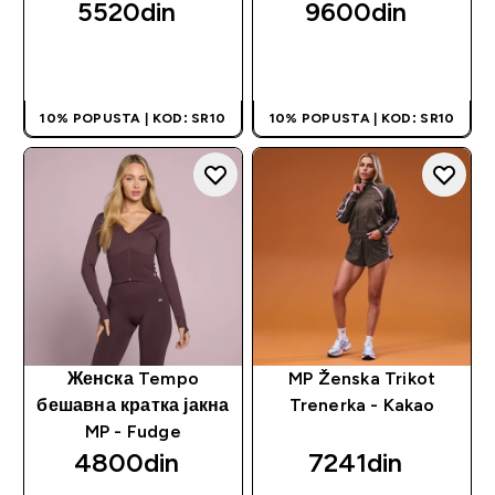
5520din‎
9600din‎
BRZI PREGLED
BRZI PREGLED
10% POPUSTA | KOD: SR10
10% POPUSTA | KOD: SR10
Женска Tempo
MP Ženska Trikot
бешавна кратка јакна
Trenerka - Kakao
MP - Fudge
4800din‎
7241din‎