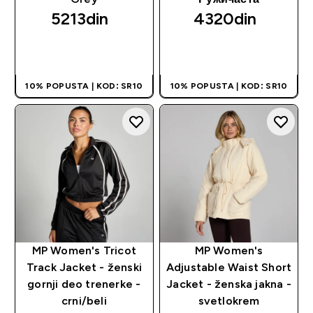
5213din‎
4320din‎
BRZI PREGLED
BRZI PREGLED
10% POPUSTA | KOD: SR10
10% POPUSTA | KOD: SR10
MP Women's Tricot
MP Women's
Track Jacket - ženski
Adjustable Waist Short
gornji deo trenerke -
Jacket - ženska jakna -
crni/beli
svetlokrem