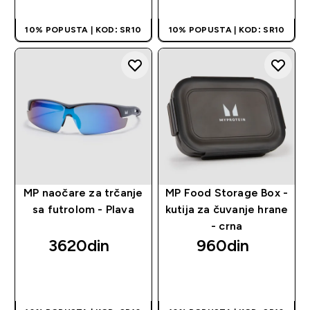
10% POPUSTA | KOD: SR10
10% POPUSTA | KOD: SR10
MP naočare za trčanje
MP Food Storage Box -
sa futrolom - Plava
kutija za čuvanje hrane
- crna
3620din‎
960din‎
BRZI PREGLED
BRZI PREGLED