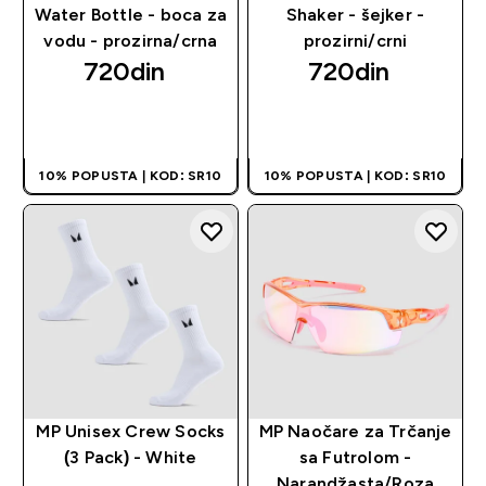
Water Bottle - boca za
Shaker - šejker -
vodu - prozirna/crna
prozirni/crni
720din‎
720din‎
BRZI PREGLED
BRZI PREGLED
10% POPUSTA | KOD: SR10
10% POPUSTA | KOD: SR10
MP Unisex Crew Socks
MP Naočare za Trčanje
(3 Pack) - White
sa Futrolom -
Narandžasta/Roza