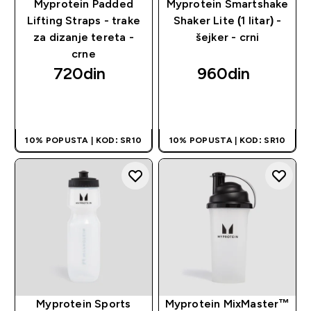
Myprotein Padded
Myprotein Smartshake
Lifting Straps - trake
Shaker Lite (1 litar) -
za dizanje tereta -
šejker - crni
crne
720din‎
960din‎
BRZI PREGLED
BRZI PREGLED
10% POPUSTA | KOD: SR10
10% POPUSTA | KOD: SR10
Myprotein Sports
Myprotein MixMaster™