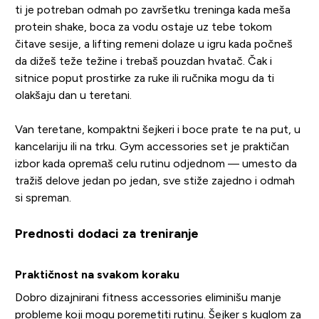
ti je potreban odmah po završetku treninga kada meša
protein shake, boca za vodu ostaje uz tebe tokom
čitave sesije, a lifting remeni dolaze u igru kada počneš
da dižeš teže težine i trebaš pouzdan hvatač. Čak i
sitnice poput prostirke za ruke ili ručnika mogu da ti
olakšaju dan u teretani.
Van teretane, kompaktni šejkeri i boce prate te na put, u
kancelariju ili na trku. Gym accessories set je praktičan
izbor kada opremаš celu rutinu odjednom — umesto da
tražiš delove jedan po jedan, sve stiže zajedno i odmah
si spreman.
Prednosti dodaci za treniranje
Praktičnost na svakom koraku
Dobro dizajnirani fitness accessories eliminišu manje
probleme koji mogu poremetiti rutinu. Šejker s kuglom za