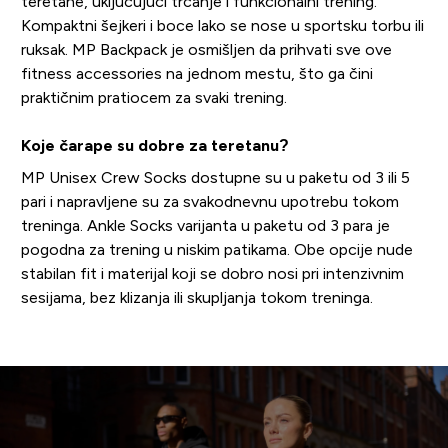
teretane, uključujući trčanje i funkcionalni trening.
Kompaktni šejkeri i boce lako se nose u sportsku torbu ili
ruksak. MP Backpack je osmišljen da prihvati sve ove
fitness accessories na jednom mestu, što ga čini
praktičnim pratiocem za svaki trening.
Koje čarape su dobre za teretanu?
MP Unisex Crew Socks dostupne su u paketu od 3 ili 5
pari i napravljene su za svakodnevnu upotrebu tokom
treninga. Ankle Socks varijanta u paketu od 3 para je
pogodna za trening u niskim patikama. Obe opcije nude
stabilan fit i materijal koji se dobro nosi pri intenzivnim
sesijama, bez klizanja ili skupljanja tokom treninga.