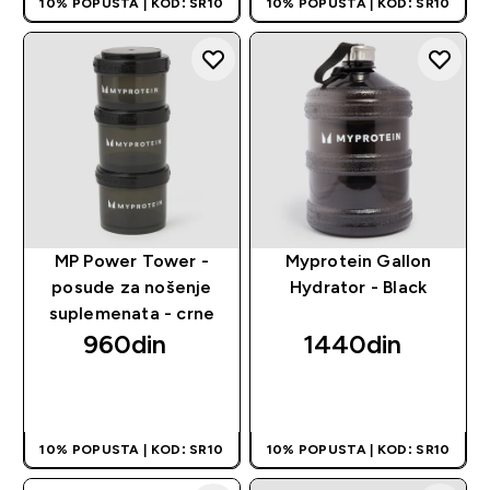
10% POPUSTA | KOD: SR10
10% POPUSTA | KOD: SR10
MP Power Tower -
Myprotein Gallon
posude za nošenje
Hydrator - Black
suplemenata - crne
960din‎
1440din‎
BRZI PREGLED
BRZI PREGLED
10% POPUSTA | KOD: SR10
10% POPUSTA | KOD: SR10