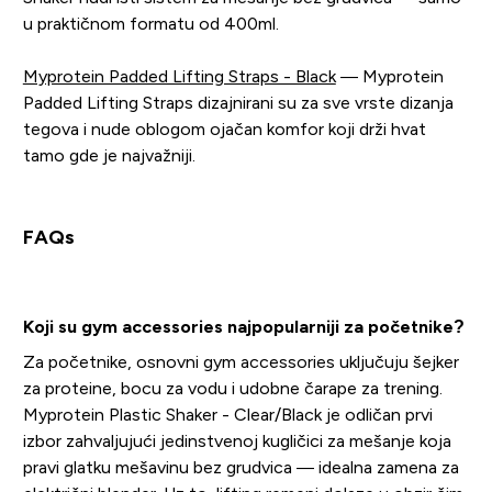
u praktičnom formatu od 400ml.
Myprotein Padded Lifting Straps - Black
— Myprotein
Padded Lifting Straps dizajnirani su za sve vrste dizanja
tegova i nude oblogom ojačan komfor koji drži hvat
tamo gde je najvažniji.
FAQs
Koji su gym accessories najpopularniji za početnike?
Za početnike, osnovni gym accessories uključuju šejker
za proteine, bocu za vodu i udobne čarape za trening.
Myprotein Plastic Shaker - Clear/Black je odličan prvi
izbor zahvaljujući jedinstvenoj kugličici za mešanje koja
pravi glatku mešavinu bez grudvica — idealna zamena za