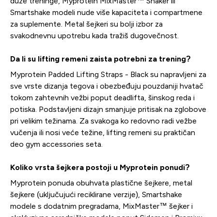
duže treninge, Myprotein MixMaster™ Shaker ili
Smartshake modeli nude više kapaciteta i compartmene
za suplemente. Metal šejkeri su bolji izbor za
svakodnevnu upotrebu kada tražiš dugovečnost.
Da li su lifting remeni zaista potrebni za trening?
Myprotein Padded Lifting Straps - Black su napravljeni za
sve vrste dizanja tegova i obezbeđuju pouzdaniji hvatač
tokom zahtevnih vežbi poput deadlifta, šinskog reda i
potiska. Podstavljeni dizajn smanjuje pritisak na zglobove
pri velikim težinama. Za svakoga ko redovno radi vežbe
vučenja ili nosi veće težine, lifting remeni su praktičan
deo gym accessories seta.
Koliko vrsta šejkera postoji u Myprotein ponudi?
Myprotein ponuda obuhvata plastične šejkere, metal
šejkere (uključujući reciklirane verzije), Smartshake
modele s dodatnim pregradama, MixMaster™ šejker i