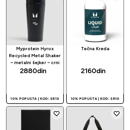
Myprotein Hyrox
Tečna Kreda
Recycled Metal Shaker
− metalni šejker − crni
2880din‎
2160din‎
BRZI PREGLED
BRZI PREGLED
10% POPUSTA | KOD: SR10
10% POPUSTA | KOD: SR10