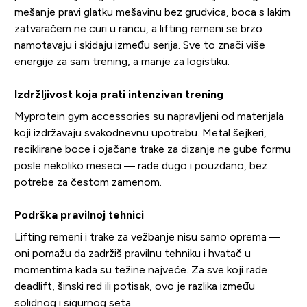
mešanje pravi glatku mešavinu bez grudvica, boca s lakim
zatvaračem ne curi u rancu, a lifting remeni se brzo
namotavaju i skidaju između serija. Sve to znači više
energije za sam trening, a manje za logistiku.
Izdržljivost koja prati intenzivan trening
Myprotein gym accessories su napravljeni od materijala
koji izdržavaju svakodnevnu upotrebu. Metal šejkeri,
reciklirane boce i ojačane trake za dizanje ne gube formu
posle nekoliko meseci — rade dugo i pouzdano, bez
potrebe za čestom zamenom.
Podrška pravilnoj tehnici
Lifting remeni i trake za vežbanje nisu samo oprema —
oni pomažu da zadržiš pravilnu tehniku i hvatač u
momentima kada su težine najveće. Za sve koji rade
deadlift, šinski red ili potisak, ovo je razlika između
solidnog i sigurnog seta.