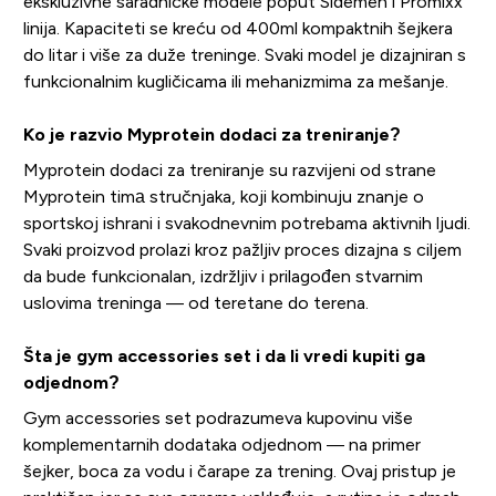
ekskluzivne saradničke modele poput Sidemen i Promixx
linija. Kapaciteti se kreću od 400ml kompaktnih šejkera
do litar i više za duže treninge. Svaki model je dizajniran s
funkcionalnim kugličicama ili mehanizmima za mešanje.
Ko je razvio Myprotein dodaci za treniranje?
Myprotein dodaci za treniranje su razvijeni od strane
Myprotein timа stručnjaka, koji kombinuju znanje o
sportskoj ishrani i svakodnevnim potrebama aktivnih ljudi.
Svaki proizvod prolazi kroz pažljiv proces dizajna s ciljem
da bude funkcionalan, izdržljiv i prilagođen stvarnim
uslovima treninga — od teretane do terena.
Šta je gym accessories set i da li vredi kupiti ga
odjednom?
Gym accessories set podrazumeva kupovinu više
komplementarnih dodataka odjednom — na primer
šejker, boca za vodu i čarape za trening. Ovaj pristup je