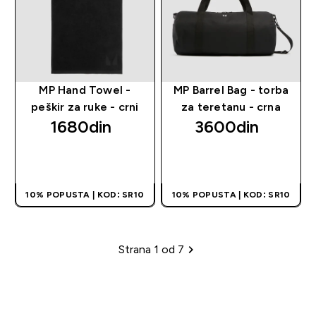
MP Hand Towel -
MP Barrel Bag - torba
peškir za ruke - crni
za teretanu - crna
1680din‎
3600din‎
BRZI PREGLED
BRZI PREGLED
10% POPUSTA | KOD: SR10
10% POPUSTA | KOD: SR10
Strana 1 od 7
Sadržina