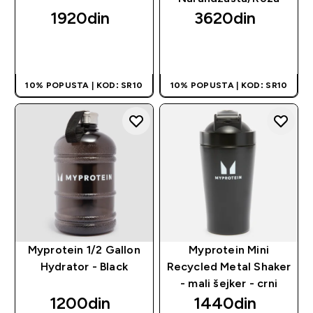
1920din‎
3620din‎
BRZI PREGLED
BRZI PREGLED
10% POPUSTA | KOD: SR10
10% POPUSTA | KOD: SR10
Myprotein 1/2 Gallon
Myprotein Mini
Hydrator - Black
Recycled Metal Shaker
- mali šejker - crni
1200din‎
1440din‎