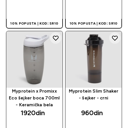
BRZI PREGLED
BRZI PREGLED
10% POPUSTA | KOD: SR10
10% POPUSTA | KOD: SR10
Myprotein x Promixx
Myprotein Slim Shaker
Eco šejker boca 700ml
- šejker - crni
- Keramička bela
1920din‎
960din‎
BRZI PREGLED
BRZI PREGLED