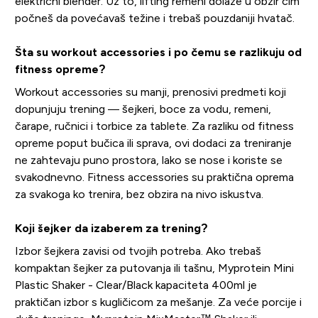
električni blender. Uz to, lifting remeni dolaze u obzir čim
počneš da povećavaš težine i trebaš pouzdaniji hvatač.
Šta su workout accessories i po čemu se razlikuju od
fitness opreme?
Workout accessories su manji, prenosivi predmeti koji
dopunjuju trening — šejkeri, boce za vodu, remeni,
čarape, ručnici i torbice za tablete. Za razliku od fitness
opreme poput bučica ili sprava, ovi dodaci za treniranje
ne zahtevaju puno prostora, lako se nose i koriste se
svakodnevno. Fitness accessories su praktična oprema
za svakoga ko trenira, bez obzira na nivo iskustva.
Koji šejker da izaberem za trening?
Izbor šejkera zavisi od tvojih potreba. Ako trebaš
kompaktan šejker za putovanja ili tašnu, Myprotein Mini
Plastic Shaker - Clear/Black kapaciteta 400ml je
praktičan izbor s kugličicom za mešanje. Za veće porcije i