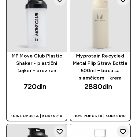
MP Move Club Plastic
Myprotein Recycled
Shaker - plastični
Metal Flip Straw Bottle
šejker - proziran
500ml − boca sa
slamčicom − krem
720din‎
2880din‎
BRZI PREGLED
BRZI PREGLED
10% POPUSTA | KOD: SR10
10% POPUSTA | KOD: SR10