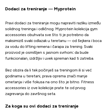
Dodaci za treniranje — Myprotein
Pravi dodaci za treniranje mogu napraviti razliku između
solidnog treninga i odličnog. Myprotein kolekcija gym
accessories obuhvata sve što ti je potrebno da
maksimiziš svaki odlazak u teretanu — od šejkera i boca
za vodu do lifting remena i čarapa za trening. Svaki
proizvod je osmišljen s jasnom svrhom: da bude
funkcionalan, izdržljiv i uvek spreman kad ti zatreba.
Bez obzira da li tek počinješ sa treningom ili si već
godinama u teretani, prava oprema znači manje
ometanja i više fokusa na ono što je bitno. Fitness
accessories iz ove kolekcije prate te od prvog
zagrevanja do završnog seta.
Za koga su ovi dodaci za treniranje