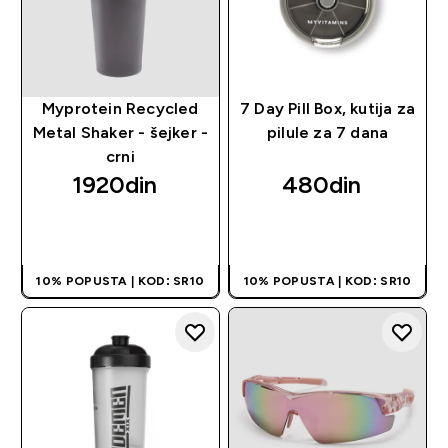
Myprotein Recycled
7 Day Pill Box, kutija za
Metal Shaker - šejker -
pilule za 7 dana
crni
1920din‎
480din‎
BRZI PREGLED
BRZI PREGLED
10% POPUSTA | KOD: SR10
10% POPUSTA | KOD: SR10