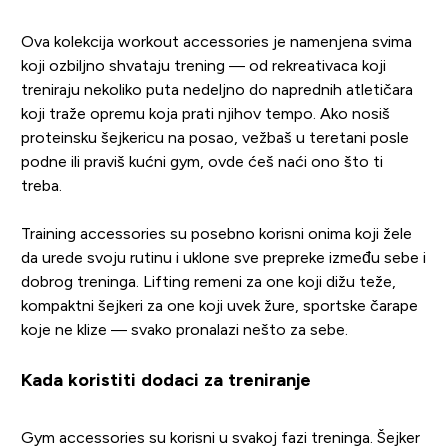
Ova kolekcija workout accessories je namenjena svima
koji ozbiljno shvataju trening — od rekreativaca koji
treniraju nekoliko puta nedeljno do naprednih atletičara
koji traže opremu koja prati njihov tempo. Ako nosiš
proteinsku šejkericu na posao, vežbaš u teretani posle
podne ili praviš kućni gym, ovde ćeš naći ono što ti
treba.
Training accessories su posebno korisni onima koji žele
da urede svoju rutinu i uklone sve prepreke između sebe i
dobrog treninga. Lifting remeni za one koji dižu teže,
kompaktni šejkeri za one koji uvek žure, sportske čarape
koje ne klize — svako pronalazi nešto za sebe.
Kada koristiti dodaci za treniranje
Gym accessories su korisni u svakoj fazi treninga. Šejker