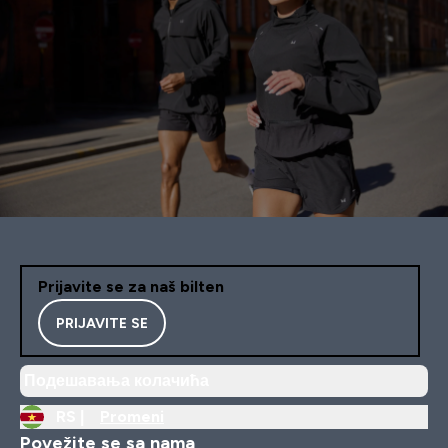
Prijavite se za naš bilten
PRIJAVITE SE
Подешавања колачића
RS |
Promeni
Povežite se sa nama