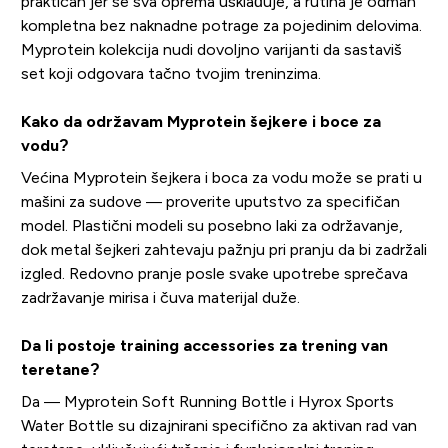
praktičan jer se sva oprema usklađuje, a rutina je odmah
kompletna bez naknadne potrage za pojedinim delovima.
Myprotein kolekcija nudi dovoljno varijanti da sastaviš
set koji odgovara tačno tvojim treninzima.
Kako da održavam Myprotein šejkere i boce za
vodu?
Većina Myprotein šejkera i boca za vodu može se prati u
mašini za sudove — proverite uputstvo za specifičan
model. Plastični modeli su posebno laki za održavanje,
dok metal šejkeri zahtevaju pažnju pri pranju da bi zadržali
izgled. Redovno pranje posle svake upotrebe sprečava
zadržavanje mirisa i čuva materijal duže.
Da li postoje training accessories za trening van
teretane?
Da — Myprotein Soft Running Bottle i Hyrox Sports
Water Bottle su dizajnirani specifično za aktivan rad van