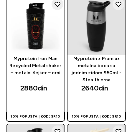
Myprotein Iron Man
Myprotein x Promixx
Recycled Metal shaker
metalna boca sa
− metalni šejker − crni
jednim zidom 950ml -
Stealth crna
2880din‎
2640din‎
BRZI PREGLED
BRZI PREGLED
10% POPUSTA | KOD: SR10
10% POPUSTA | KOD: SR10