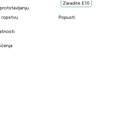
Zaradite £10
uprotstavljanju
 ropstvu
Popusti
vatnosti
šćenja