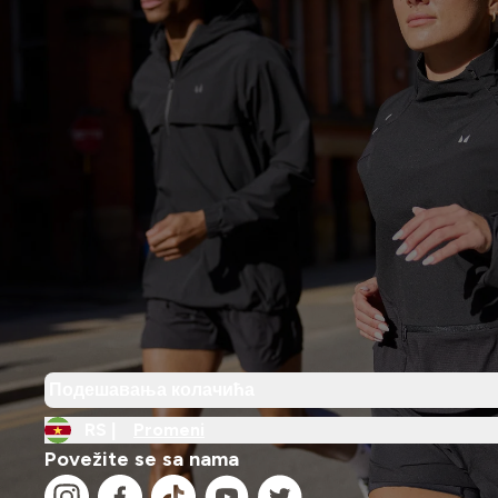
Подешавања колачића
RS |
Promeni
Povežite se sa nama