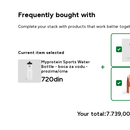
Frequently bought with
Complete your stack with products that work better toge
Sele
Current item selected
Myprotein Sports Water
Bottle - boca za vodu -
prozirna/crna
720din‎
Sel
Your total:
7.739,00