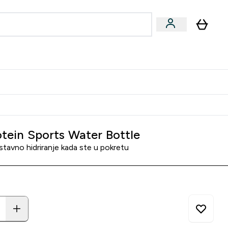
ormance
 submenu
Vegan submenu
Enter Performance submenu
⌄
jatelju i zaradi 2000 RSD
tein Sports Water Bottle
tavno hidriranje kada ste u pokretu