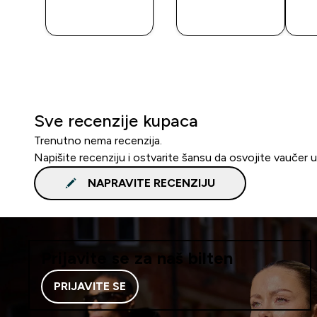
BRZI
BRZI
PREGLED
PREGLED
Sve recenzije kupaca
Trenutno nema recenzija.
Napišite recenziju i ostvarite šansu da osvojite vaučer 
NAPRAVITE RECENZIJU
Prijavite se za naš bilten
PRIJAVITE SE