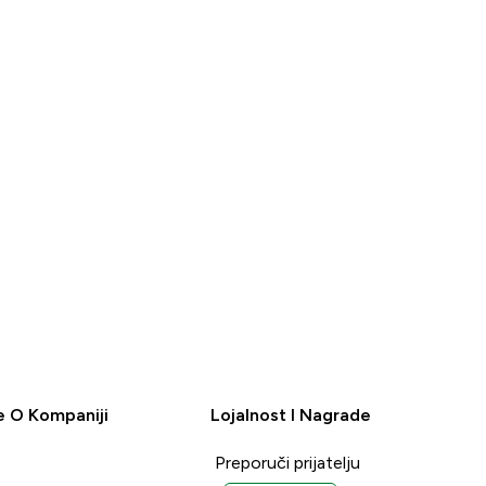
BRZI
PREGLED
e O Kompaniji
Lojalnost I Nagrade
Preporuči prijatelju