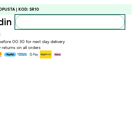
OPUSTA | KOD: SR10
in‎
Dodajte u korpu
k
before 00:30 for next day delivery
 returns on all orders