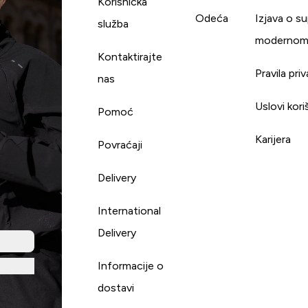
Korisnička
Odeća
Izjava o s
služba
modernom
Kontaktirajte
Pravila pri
nas
Uslovi kori
Pomoć
Karijera
Povraćaji
Delivery
International
Delivery
Informacije o
dostavi