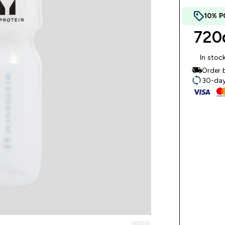
10% P
720d
In stoc
Order 
30-day