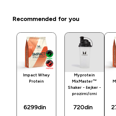
Recommended for you
Impact Whey
Myprotein
ts
Protein
MixMaster™
M
 -
Shaker - šejker -
prozirni/crni
6299din‎
720din‎
2