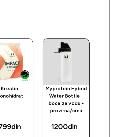
Kreatin
Myprotein Hybrid
Myprotein
onohidrat
Water Bottle -
Smartshak
boca za vodu -
Shaker Lite (
prozirna/crna
litar) - šejker
crni
799din‎
1200din‎
960din‎