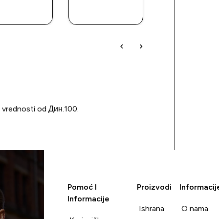
BRZI
BRZI
BRZI
PREGLED
PREGLED
PREGLED
u vrednosti od Дин.100.
Pomoć I
Proizvodi
Informacij
Informacije
Ishrana
O nama