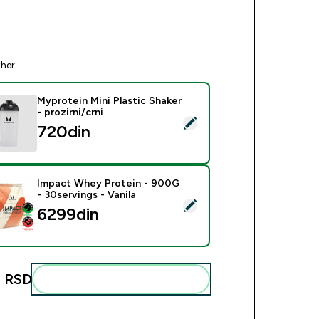
ther
Myprotein Mini Plastic Shaker
- prozirni/crni
ct this product - Myprotein Mini Plastic Shaker - prozirni/crni
720din‎
Impact Whey Protein - 900G
- 30servings - Vanila
ect this product - Impact Whey Protein - 900G - 30servings - 
6299din‎
 RSD‎
Add these to your routine