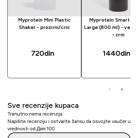
Myprotein Mini Plastic
Myprotein Smart Sh
Shaker - prozirni/crni
Large (800 ml) - veliki
- crni
720din‎
1440din‎
BRZI PREGLED
BRZI PREGLED
Sve recenzije kupaca
Trenutno nema recenzija.
Napišite recenziju i ostvarite šansu da osvojite vaučer u
vrednosti od Дин.100.