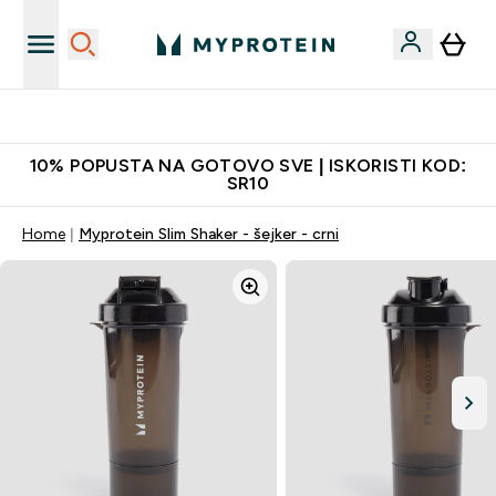
Najkvalitetniji proizvodi
10% POPUSTA NA GOTOVO SVE | ISKORISTI KOD:
SR10
Home
Myprotein Slim Shaker - šejker - crni