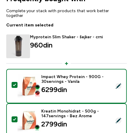
Complete your stack with products that work better
together
Current item selected
Myprotein Slim Shaker - šejker - crni
960din‎
Impact Whey Protein - 900G -
30servings - Vanila
Select this product - Impact Whey Protein - 900G - 30
6299din‎
Kreatin Monohidrat - 500g -
147servings - Bez Arome
Select this product - Kreatin Monohidrat - 500g - 14
2799din‎