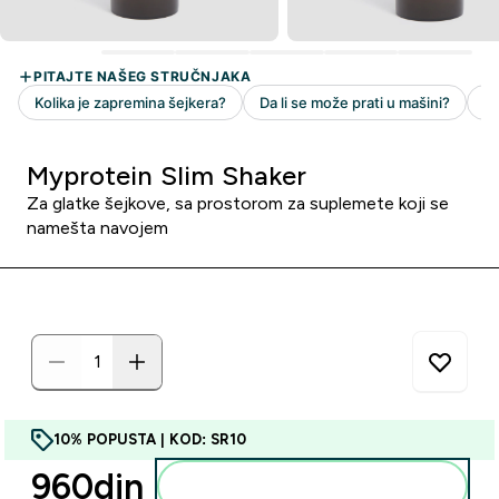
Myprotein Slim Shaker
Za glatke šejkove, sa prostorom za suplemete koji se
namešta navojem
10% POPUSTA | KOD: SR10
960din‎
Dodajte u korpu