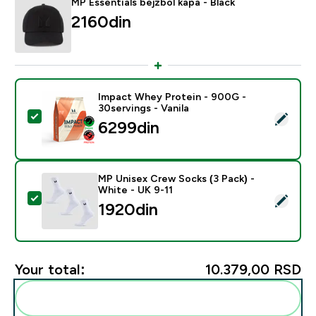
MP Essentials bejzbol kapa - Black
2160din‎
Impact Whey Protein - 900G -
30servings - Vanila
Select this product - Impact Whey Protein - 900G - 30
6299din‎
MP Unisex Crew Socks (3 Pack) -
White - UK 9-11
Select this product - MP Unisex Crew Socks (3 Pack) 
1920din‎
Your total:
10.379,00 RSD‎
Add these to your routine