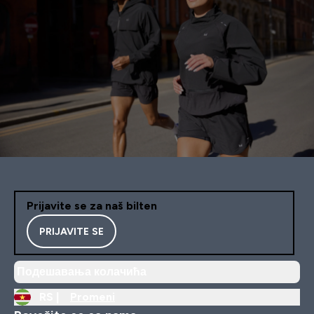
Prijavite se za naš bilten
PRIJAVITE SE
Подешавања колачића
RS |
Promeni