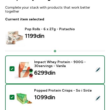
Complete your stack with products that work better
together
Current item selected
Pop Rolls - 6 x 27g - Pistachio
1199din‎
Impact Whey Protein - 900G -
30servings - Vanila
Select this product - Impact Whey Protein - 900G - 30
6299din‎
Popped Protein Crisps - So i Sirće
1099din‎
Select this product - Popped Protein Crisps - So i Sirć