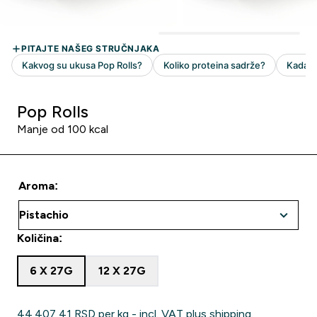
Pop Rolls
Manje od 100 kcal
Aroma:
Količina:
6 X 27G
12 X 27G
44.407,41 RSD‎ per kg - incl. VAT plus shipping.