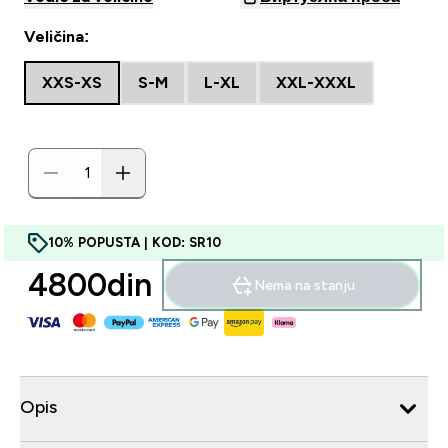
Veličina:
XXS-XS
S-M
L-XL
XXL-XXXL
10% POPUSTA | KOD: SR10
4800din‎
Nema na stanju
Opis