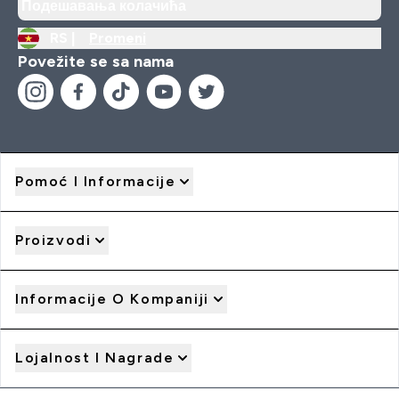
Подешавања колачића
RS |
Promeni
Povežite se sa nama
Pomoć I Informacije
Proizvodi
Informacije O Kompaniji
Lojalnost I Nagrade