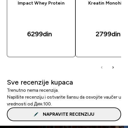
Impact Whey Protein
Kreatin Monohidr
6299din‎
2799din‎
BRZI PREGLED
BRZI PREGLED
Sve recenzije kupaca
Trenutno nema recenzija.
Napišite recenziju i ostvarite šansu da osvojite vaučer u
vrednosti od Дин.100.
NAPRAVITE RECENZIJU