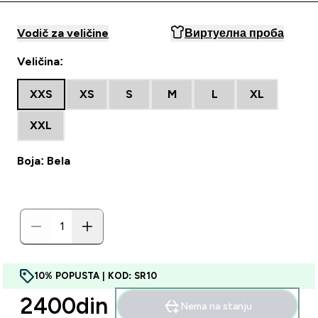
Vodič za veličine
Виртуелна проба
Veličina:
XXS
XS
S
M
L
XL
XXL
Boja: Bela
10% POPUSTA | KOD: SR10
2400din‎
Nema na stanju