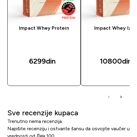
Impact Whey Protein
Impact Whey Izol
6299din‎
10800din‎
BRZI PREGLED
BRZI PREGLED
Sve recenzije kupaca
Trenutno nema recenzija.
Napišite recenziju i ostvarite šansu da osvojite vaučer u
vrednosti od Дин.100.