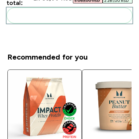
5.069,00 RSD‎
2.281,00 RSD‎
total:
Add these to your routine
Recommended for you