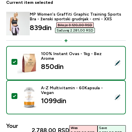
Current item selected
MP Women's Graffiti Graphic Training Sports
Bra - ženski sportski grudnjak - crni - XXS
Bilo je 3.120,00 RSD‎
discounted price
839din‎
Sačuvaj 2.281,00 RSD‎
100% Instant Ovas - 1kg - Bez
Arome
Select this product - 100% Instant Ovas - 1kg - Bez 
850din‎
A-Z Multivitamin - 60Kapsula -
Vegan
Select this product - A-Z Multivitamin - 60Kapsula - 
1099din‎
Your
Was
Save
2.788,00 RSD‎