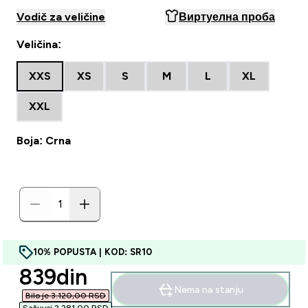
Vodič za veličine
Виртуелна проба
Veličina:
XXS
XS
S
M
L
XL
XXL
Boja: Crna
10% POPUSTA | KOD: SR10
discounted price
839din‎
Nema na stanju
Bilo je 3.120,00 RSD‎