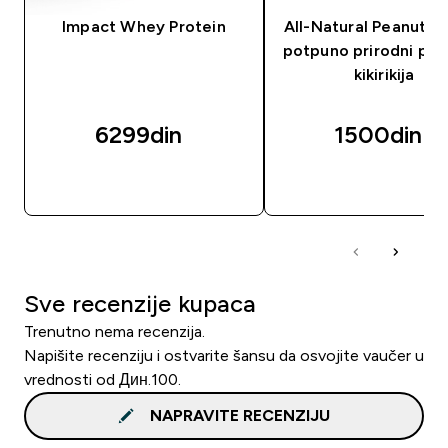
Impact Whey Protein
All-Natural Peanut Bu
potpuno prirodni put
kikirikija
6299din‎
1500din‎
BRZI PREGLED
BRZI PREGLED
Sve recenzije kupaca
Trenutno nema recenzija.
Napišite recenziju i ostvarite šansu da osvojite vaučer u
vrednosti od Дин.100.
NAPRAVITE RECENZIJU