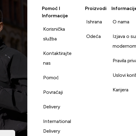
Pomoć I
Proizvodi
Informacij
Informacije
Ishrana
O nama
Korisnička
Odeća
Izjava o s
služba
modernom
Kontaktirajte
Pravila pri
nas
Uslovi kori
Pomoć
Karijera
Povraćaji
Delivery
International
Delivery