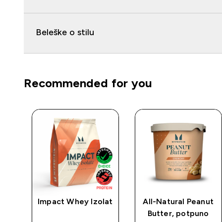
Beleške o stilu
Recommended for you
rat
Impact Whey Izolat
All-Natural Peanut
Butter, potpuno