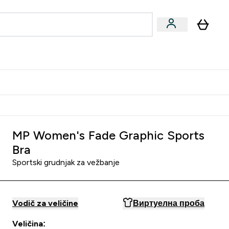
ormance
 submenu
Vegan submenu
Enter Performance submenu
⌄
jatelju i zaradi 2000 RSD
MP Women's Fade Graphic Sports
Bra
Sportski grudnjak za vežbanje
Vodič za veličine
Виртуелна проба
Veličina: