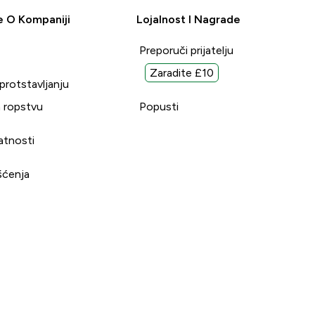
e O Kompaniji
Lojalnost I Nagrade
Preporuči prijatelju
Zaradite £10
uprotstavljanju
 ropstvu
Popusti
vatnosti
šćenja