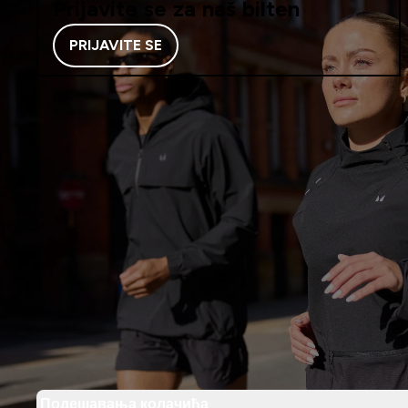
Prijavite se za naš bilten
PRIJAVITE SE
Подешавања колачића