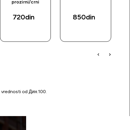
prozirni/crni
720din‎
850din‎
BRZI
BRZI
PREGLED
PREGLED
u vrednosti od Дин.100.