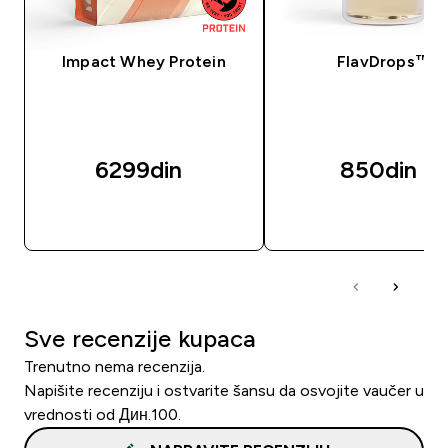
Impact Whey Protein
FlavDrops™
6299din‎
850din‎
BRZI PREGLED
BRZI PREGLED
Sve recenzije kupaca
Trenutno nema recenzija.
Napišite recenziju i ostvarite šansu da osvojite vaučer u
vrednosti od Дин.100.