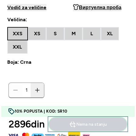
Vodič za veličine
Виртуелна проба
Veličina:
XXS
XS
S
M
L
XL
XXL
Boja: Crna
10% POPUSTA | KOD: SR10
2896din‎
Nema na stanju