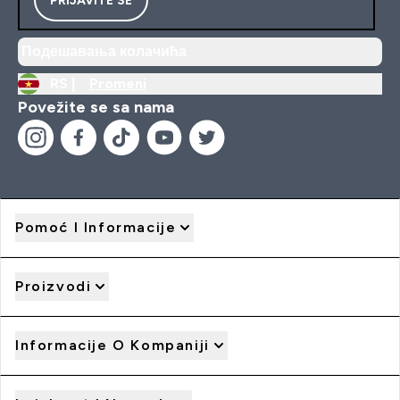
Подешавања колачића
RS |
Promeni
Povežite se sa nama
Pomoć I Informacije
Proizvodi
Informacije O Kompaniji