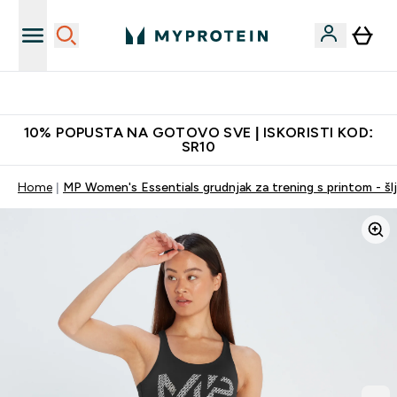
Najkvalitetniji proizvodi
10% POPUSTA NA GOTOVO SVE | ISKORISTI KOD:
SR10
Home
MP Women's Essentials grudnjak za trening s printom - šlj