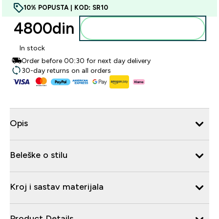
10% POPUSTA | KOD: SR10
4800din‎
Dodajte u korpu
In stock
Order before 00:30 for next day delivery
30-day returns on all orders
Opis
Beleške o stilu
Kroj i sastav materijala
Product Details