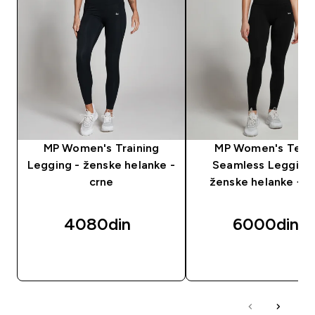
MP Women's Training
MP Women's Tem
Legging - ženske helanke -
Seamless Legging
crne
ženske helanke − c
4080din‎
6000din‎
BRZI PREGLED
BRZI PREGLED