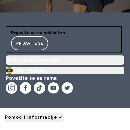
Prijavite se za naš bilten
PRIJAVITE SE
Подешавања колачића
RS |
Promeni
Povežite se sa nama
Pomoć I Informacije