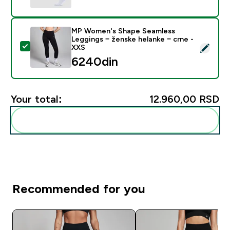
MP Women's Shape Seamless
Leggings − ženske helanke − crne -
Select this product - MP Women's Shape Seamless Leg
XXS
6240din‎
Your total:
12.960,00 RSD‎
Add these to your routine
Recommended for you