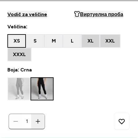
Vodič za veličine
Виртуелна проба
Veličina:
XS
S
M
L
XL
XXL
XXXL
Boja: Crna