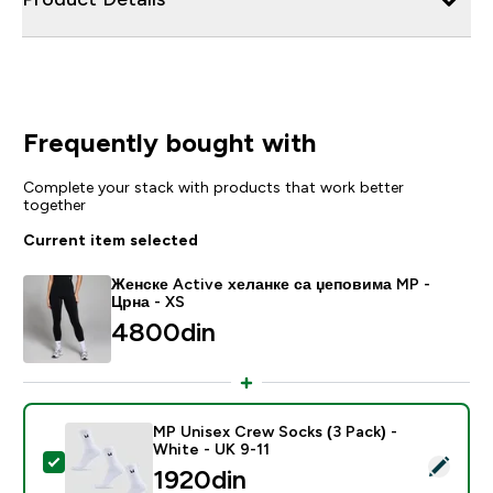
Frequently bought with
Complete your stack with products that work better
together
Current item selected
Женске Active хеланке са џеповима MP -
Црна - XS
4800din‎
MP Unisex Crew Socks (3 Pack) -
White - UK 9-11
Select this product - MP Unisex Crew Socks (3 Pack) 
1920din‎