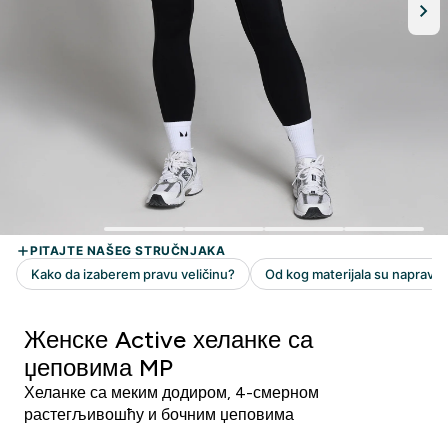
Женске Active хеланке са
џеповима MP
Хеланке са меким додиром, 4-смерном
растегљивошћу и бочним џеповима