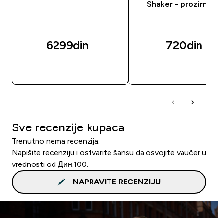
Shaker - prozirni/c
6299din‎
720din‎
BRZI PREGLED
BRZI PREGLED
Sve recenzije kupaca
Trenutno nema recenzija.
Napišite recenziju i ostvarite šansu da osvojite vaučer u
vrednosti od Дин.100.
NAPRAVITE RECENZIJU