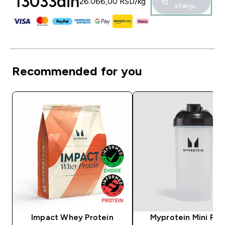
13033din‎
26.066,00 RSD‎/kg
stanju
Recommended for you
Impact Whey Protein
Myprotein Mini Plas