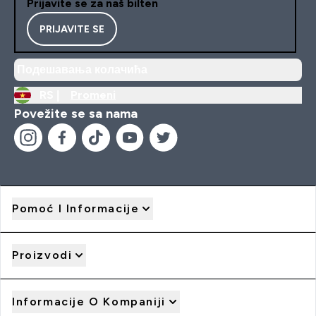
Prijavite se za naš bilten
PRIJAVITE SE
Подешавања колачића
RS |
Promeni
Povežite se sa nama
Pomoć I Informacije
Proizvodi
Informacije O Kompaniji