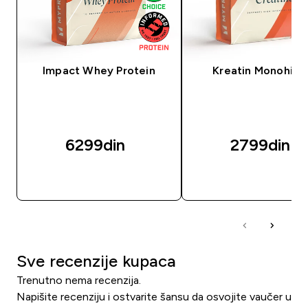
Impact Whey Protein
Kreatin Monohidr
6299din‎
2799din‎
BRZI PREGLED
BRZI PREGLED
Sve recenzije kupaca
Trenutno nema recenzija.
Napišite recenziju i ostvarite šansu da osvojite vaučer u