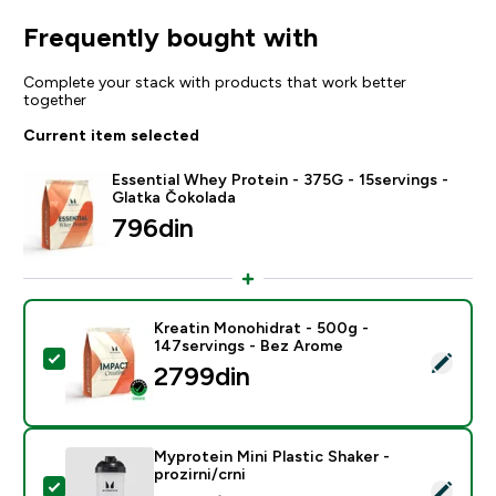
Frequently bought with
Complete your stack with products that work better
together
Current item selected
Essential Whey Protein - 375G - 15servings -
Glatka Čokolada
796din‎
Kreatin Monohidrat - 500g -
147servings - Bez Arome
Select this product - Kreatin Monohidrat - 500g - 14
2799din‎
Myprotein Mini Plastic Shaker -
prozirni/crni
Select this product - Myprotein Mini Plastic Shaker - pr