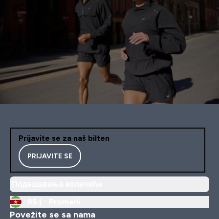
Prijavite se za naš bilten
PRIJAVITE SE
Подешавања колачића
RS |
Promeni
Povežite se sa nama