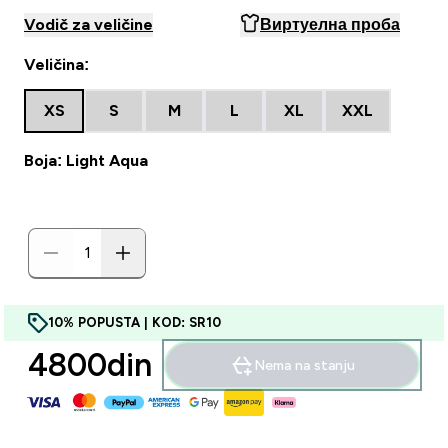
Vodič za veličine
Виртуелна проба
Veličina:
XS
S
M
L
XL
XXL
Boja: Light Aqua
10% POPUSTA | KOD: SR10
4800din‎
Nema na stanju