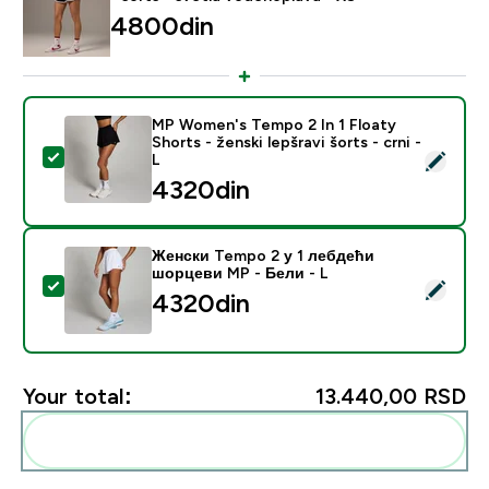
4800din‎
MP Women's Tempo 2 In 1 Floaty
Shorts - ženski lepšravi šorts - crni -
Select this product - MP Women's Tempo 2 In 1 Floaty S
L
4320din‎
Женски Tempo 2 у 1 лебдећи
шорцеви MP - Бели - L
Select this product - Женски Tempo 2 у 1 лебдећи ш
4320din‎
Your total:
13.440,00 RSD‎
Add these to your routine