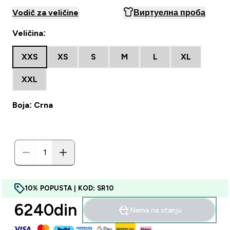
Vodič za veličine
Виртуелна проба
Veličina:
XXS
XS
S
M
L
XL
XXL
Boja: Crna
10% POPUSTA | KOD: SR10
6240din‎
Nema na stanju