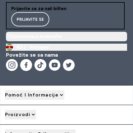
Prijavite se za naš bilten
PRIJAVITE SE
Подешавања колачића
RS |
Promeni
Povežite se sa nama
Pomoć I Informacije
Proizvodi