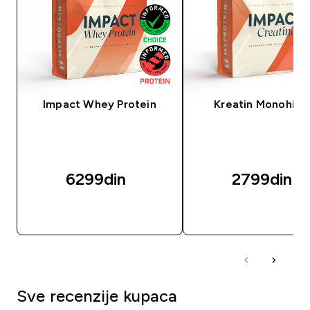
Impact Whey Protein
Kreatin Monohidr
6299din‎
2799din‎
BRZI PREGLED
BRZI PREGLED
Sve recenzije kupaca