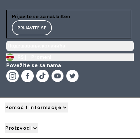
Prijavite se za naš bilten
PRIJAVITE SE
Подешавања колачића
RS |
Promeni
Povežite se sa nama
Pomoć I Informacije
Proizvodi