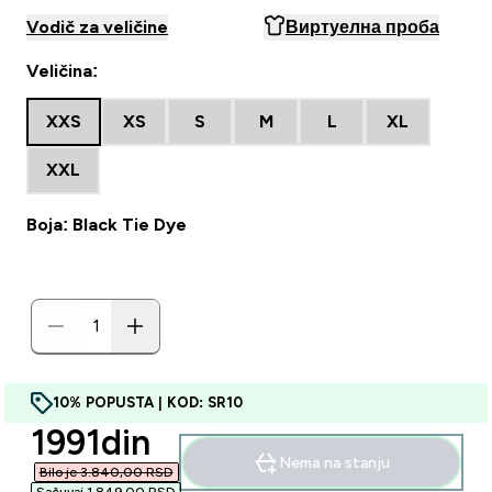
Vodič za veličine
Виртуелна проба
Veličina:
XXS
XS
S
M
L
XL
XXL
Boja: Black Tie Dye
10% POPUSTA | KOD: SR10
discounted price
1991din‎
Nema na stanju
Bilo je 3.840,00 RSD‎