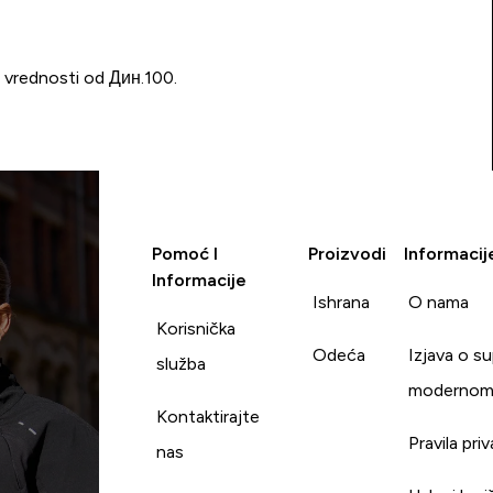
u vrednosti od Дин.100.
Pomoć I
Proizvodi
Informacij
Informacije
Ishrana
O nama
Korisnička
Odeća
Izjava o s
služba
modernom
Kontaktirajte
Pravila pri
nas