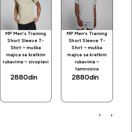
MP Men's Training
MP Men's Training
M
Short Sleeve T-
Short Sleeve T-
Pa
Shirt − muška
Shirt − muška
majica sa kratkim
majica sa kratkim
rukavima − sivoplavi
rukavima −
tamnosiva
2880din‎
2880din‎
BRZI
BRZI
PREGLED
PREGLED