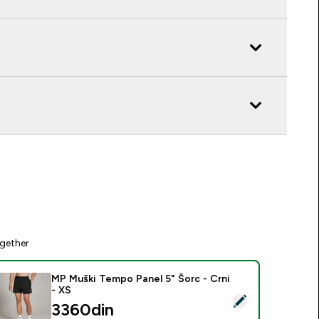
gether
MP Muški Tempo Panel 5" Šorc - Crni
- XS
elect this product - MP Muški Tempo Panel 5" Šorc - Crni - XS
3360din‎