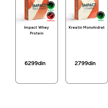
po
Impact Whey
Kreatin Monohidrat
rna
Protein
6299din‎
2799din‎
BRZI
BRZI
PREGLED
PREGLED