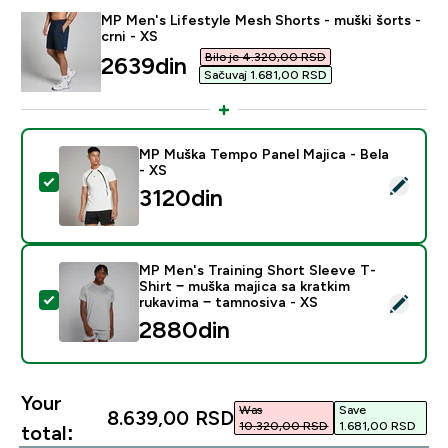
MP Men's Lifestyle Mesh Shorts - muški šorts -
crni - XS
Bilo je 4.320,00 RSD‎
discounted price
2639din‎
Sačuvaj 1.681,00 RSD‎
MP Muška Tempo Panel Majica - Bela
- XS
Select this product - MP Muška Tempo Panel Majica - 
3120din‎
MP Men's Training Short Sleeve T-
Shirt − muška majica sa kratkim
Select this product - MP Men's Training Short Sleeve T
rukavima − tamnosiva - XS
2880din‎
Your
Was
Save
8.639,00 RSD‎
10.320,00 RSD‎
1.681,00 RSD‎
total: