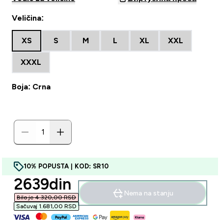
Veličina:
XS
S
M
L
XL
XXL
XXXL
Boja: Crna
10% POPUSTA | KOD: SR10
discounted price
2639din‎
Nema na stanju
Bilo je 4.320,00 RSD‎
Sačuvaj 1.681,00 RSD‎