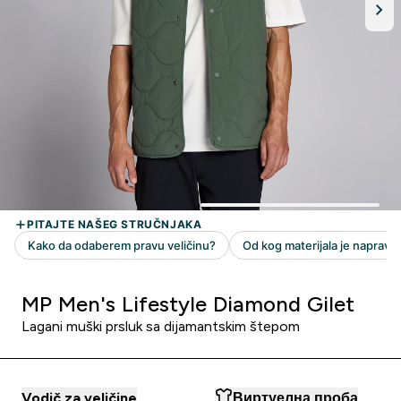
MP Men's Lifestyle Diamond Gilet
Lagani muški prsluk sa dijamantskim štepom
Vodič za veličine
Виртуелна проба