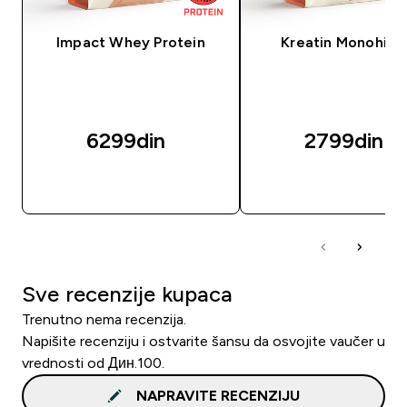
Impact Whey Protein
Kreatin Monohidr
6299din‎
2799din‎
BRZI PREGLED
BRZI PREGLED
Sve recenzije kupaca
Trenutno nema recenzija.
Napišite recenziju i ostvarite šansu da osvojite vaučer u
vrednosti od Дин.100.
NAPRAVITE RECENZIJU