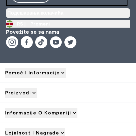
Подешавања колачића
RS |
Promeni
Povežite se sa nama
Pomoć I Informacije
Proizvodi
Informacije O Kompaniji
Lojalnost I Nagrade