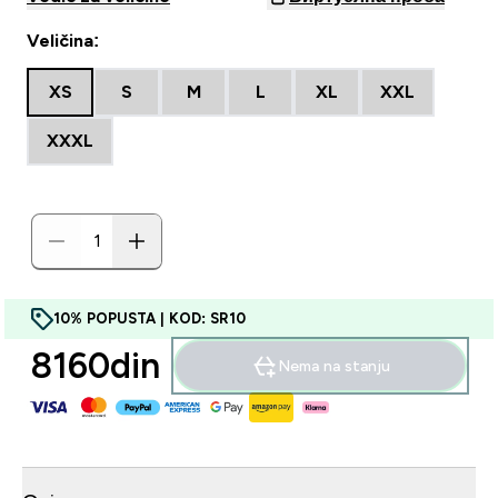
Veličina:
XS
S
M
L
XL
XXL
XXXL
10% POPUSTA | KOD: SR10
8160din‎
Nema na stanju