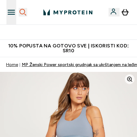
Najkvalitetniji proizvodi
10% POPUSTA NA GOTOVO SVE | ISKORISTI KOD:
SR10
Home
MP Ženski Power sportski grudnjak sa ukrštanjem na leđima