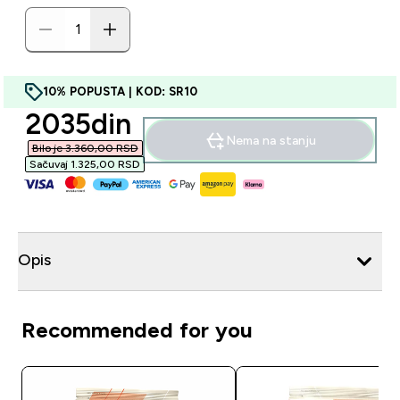
10% POPUSTA | KOD: SR10
discounted price
2035din‎
Nema na stanju
Bilo je 3.360,00 RSD‎
Sačuvaj 1.325,00 RSD‎
Opis
Recommended for you