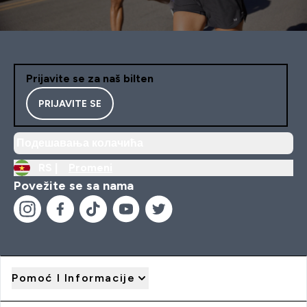
Prijavite se za naš bilten
PRIJAVITE SE
Подешавања колачића
RS |
Promeni
Povežite se sa nama
Pomoć I Informacije