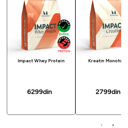
Impact Whey Protein
Kreatin Monohidr
6299din‎
2799din‎
BRZI PREGLED
BRZI PREGLED