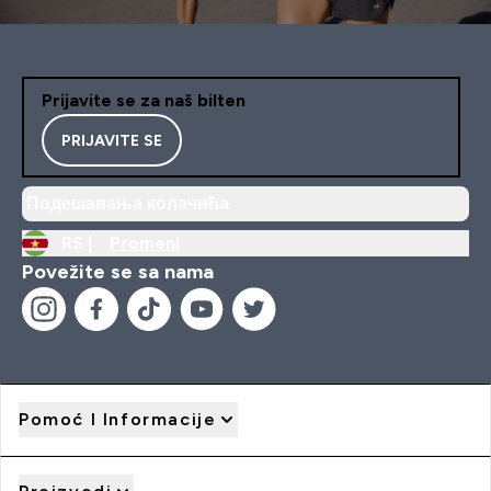
Prijavite se za naš bilten
PRIJAVITE SE
Подешавања колачића
RS |
Promeni
Povežite se sa nama
Pomoć I Informacije