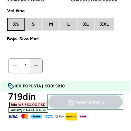
Veličina:
XS
S
M
L
XL
XXL
Boja: Siva Marl
10% POPUSTA | KOD: SR10
discounted price
719din‎
Nema na stanju
Bilo je 3.360,00 RSD‎
Sačuvaj 2.641,00 RSD‎