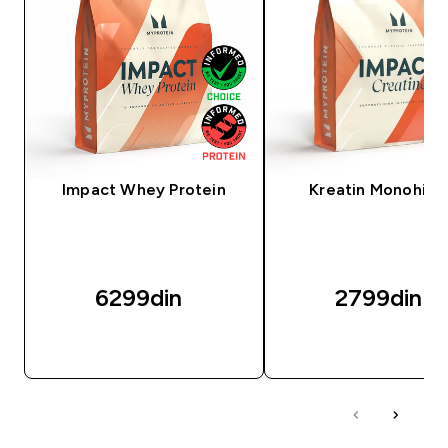
Impact Whey Protein
Kreatin Monohidr
6299din‎
2799din‎
BRZI PREGLED
BRZI PREGLED