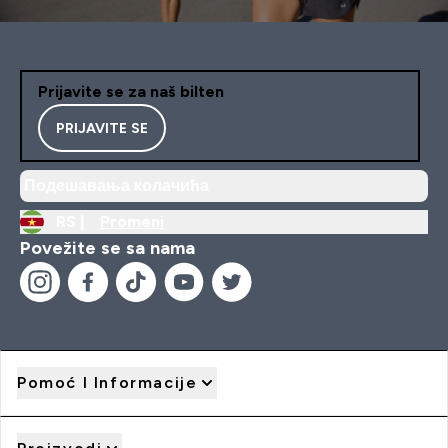
Prijavite se za naš bilten
PRIJAVITE SE
Подешавања колачића
RS |
Promeni
Povežite se sa nama
Pomoć I Informacije