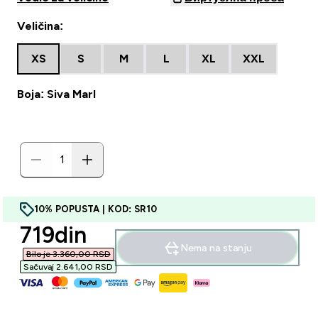
Veličina:
XS
S
M
L
XL
XXL
Boja: Siva Marl
10% POPUSTA | KOD: SR10
discounted price
719din‎
Nema na stanju
Bilo je 3.360,00 RSD‎
Sačuvaj 2.641,00 RSD‎