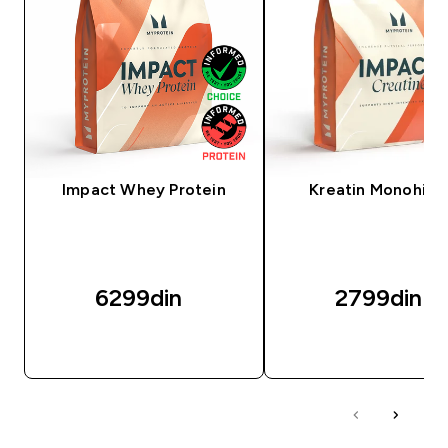
Impact Whey Protein
Kreatin Monohidr
6299din‎
2799din‎
BRZI PREGLED
BRZI PREGLED