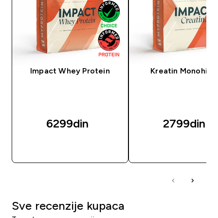
Impact Whey Protein
Kreatin Monohidr
6299din‎
2799din‎
BRZI PREGLED
BRZI PREGLED
Sve recenzije kupaca