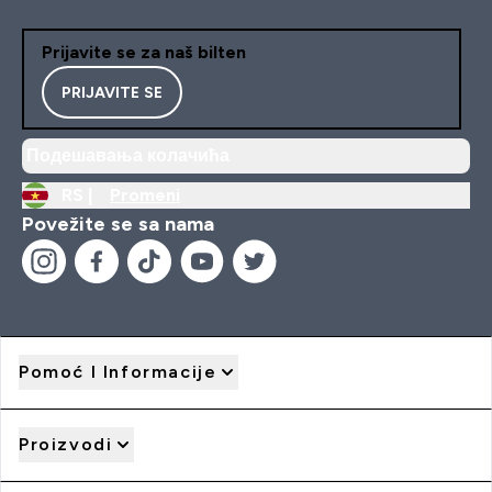
Prijavite se za naš bilten
PRIJAVITE SE
Подешавања колачића
RS |
Promeni
Povežite se sa nama
Pomoć I Informacije
Proizvodi