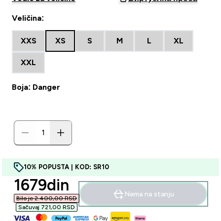
Veličina:
XXS
XS
S
M
L
XL
XXL
Boja: Danger
10% POPUSTA | KOD: SR10
discounted price
1679din‎
Nema na stanju
Bilo je 2.400,00 RSD‎
Sačuvaj 721,00 RSD‎