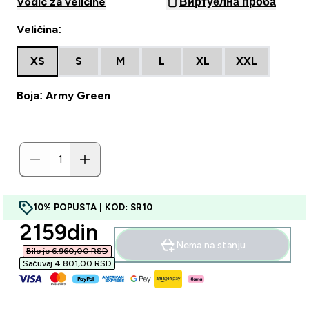
Vodič za veličine
Виртуелна проба
Veličina:
XS
S
M
L
XL
XXL
Boja: Army Green
10% POPUSTA | KOD: SR10
discounted price
2159din‎
Nema na stanju
Bilo je 6.960,00 RSD‎
Sačuvaj 4.801,00 RSD‎