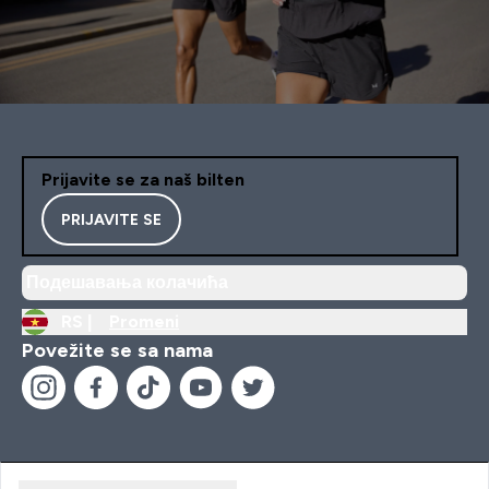
Prijavite se za naš bilten
PRIJAVITE SE
Подешавања колачића
RS |
Promeni
Povežite se sa nama