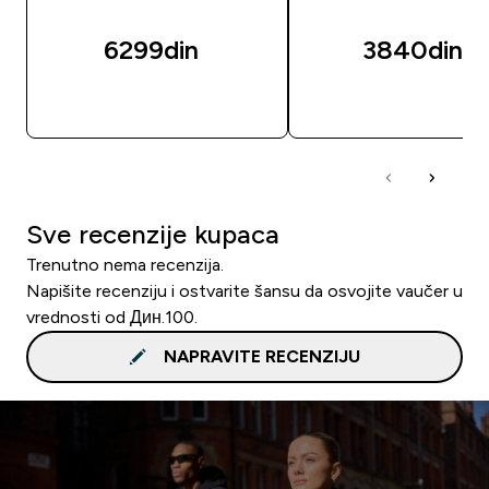
6299din‎
3840din‎
BRZI PREGLED
BRZI PREGLED
Sve recenzije kupaca
Trenutno nema recenzija.
Napišite recenziju i ostvarite šansu da osvojite vaučer u
vrednosti od Дин.100.
NAPRAVITE RECENZIJU