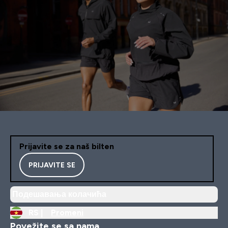
Prijavite se za naš bilten
PRIJAVITE SE
Подешавања колачића
RS |
Promeni
Povežite se sa nama