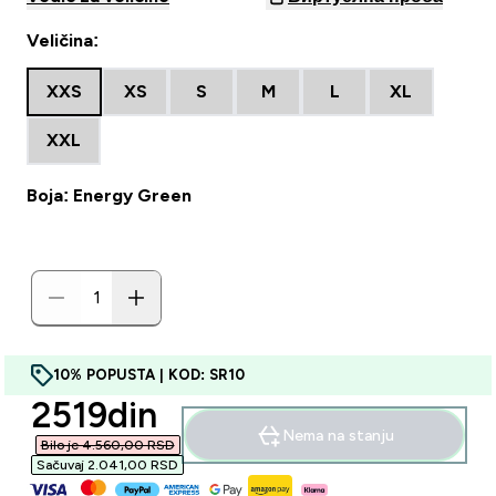
Veličina:
XXS
XS
S
M
L
XL
XXL
Boja: Energy Green
10% POPUSTA | KOD: SR10
discounted price
2519din‎
Nema na stanju
Bilo je 4.560,00 RSD‎
Sačuvaj 2.041,00 RSD‎