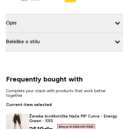
Opis
Beleške o stilu
Frequently bought with
Complete your stack with products that work better
together
Current item selected
Ženske biciklističke hlače MP Curve - Energy
Green - XXS
Bilo je 4.560,00 RSD‎
discounted price