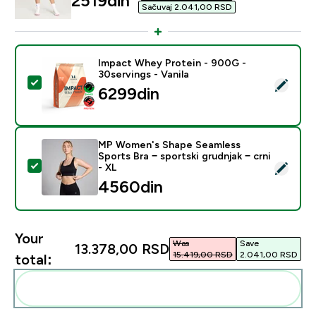
2519din‎
Sačuvaj 2.041,00 RSD‎
Impact Whey Protein - 900G -
30servings - Vanila
Select this product - Impact Whey Protein - 900G - 30
6299din‎
MP Women's Shape Seamless
Sports Bra − sportski grudnjak − crni
Select this product - MP Women's Shape Seamless Sport
- XL
4560din‎
Your
Was
Save
13.378,00 RSD‎
15.419,00 RSD‎
2.041,00 RSD‎
total:
Add these to your routine