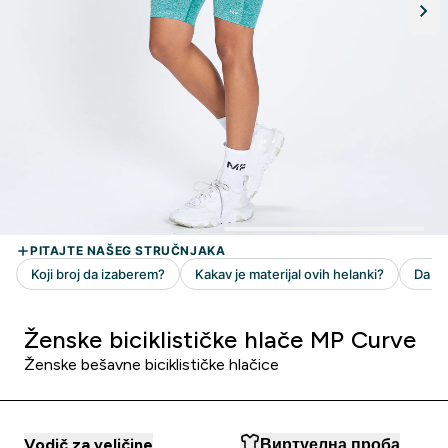
Ženske biciklističke hlače MP Curve
Ženske bešavne biciklističke hlačice
Vodič za veličine
Виртуелна проба