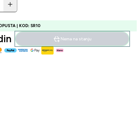
OPUSTA | KOD: SR10
in‎
Nema na stanju