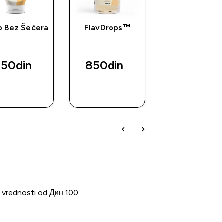
p Bez Šećera
FlavDrops™
Impact Whe
Protein (Uzor
50din‎
850din‎
339din‎
BRZI
BRZI
BRZI
PREGLED
PREGLED
PREGLED
u vrednosti od Дин.100.