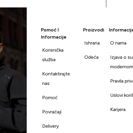
Pomoć I
Proizvodi
Informacij
Informacije
Ishrana
O nama
Korisnička
Odeća
Izjava o s
služba
modernom
Kontaktirajte
Pravila pri
nas
Uslovi kori
Pomoć
Karijera
Povraćaji
Delivery