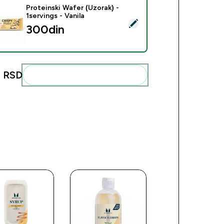
Proteinski Wafer (Uzorak) -
1servings - Vanila
ct this product - Proteinski Wafer (Uzorak) - 1servings - Vanila
300din‎
 RSD‎
Add these to your routine