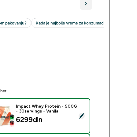
ther
Impact Whey Protein - 900G
- 30servings - Vanila
ect this product - Impact Whey Protein - 900G - 30servings - 
6299din‎