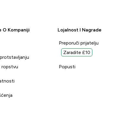
e O Kompaniji
Lojalnost I Nagrade
Preporuči prijatelju
Zaradite £10
uprotstavljanju
 ropstvu
Popusti
vatnosti
šćenja