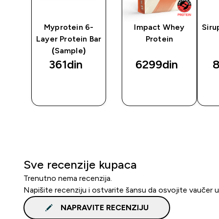
fer
Myprotein 6-
Impact Whey
Siru
Layer Protein Bar
Protein
(Sample)
361din‎
6299din‎
8
BRZI
BRZI
PREGLED
PREGLED
Sve recenzije kupaca
Trenutno nema recenzija.
Napišite recenziju i ostvarite šansu da osvojite vaučer 
NAPRAVITE RECENZIJU