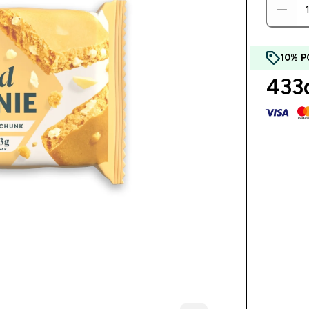
10% P
433d