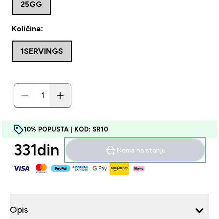
25GG
Količina:
1SERVINGS
10% POPUSTA | KOD: SR10
331din‎
Nema na stanju
Opis