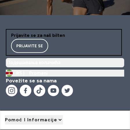
Prijavite se za naš bilten
PRIJAVITE SE
Подешавања колачића
RS |
Promeni
Povežite se sa nama
Pomoć I Informacije