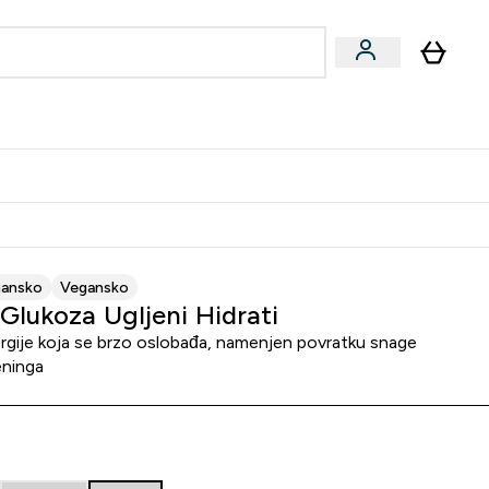
ormance
 submenu
Vegan submenu
Enter Performance submenu
⌄
jatelju i zaradi 2000 RSD
jansko
Vegansko
Glukoza Ugljeni Hidrati
ergije koja se brzo oslobađa, namenjen povratku snage
eninga