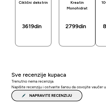
y
Ciklični dekstrin
Kreatin
10
Monohidrat
3619din‎
2799din‎
8
BRZI
BRZI
PREGLED
PREGLED
Sve recenzije kupaca
Trenutno nema recenzija.
Napišite recenziju i ostvarite šansu da osvojite vaučer 
NAPRAVITE RECENZIJU