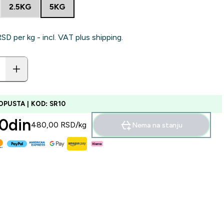
2.5KG
5KG
D‎ per kg - incl. VAT plus shipping.
OPUSTA | KOD: SR10
0din‎
480,00 RSD‎/kg
Nema na stanju