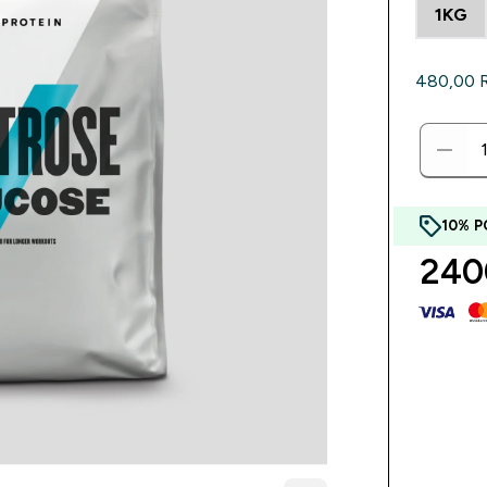
1KG
480,00 RS
10% P
240