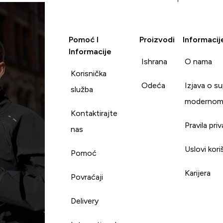
Pomoć I
Proizvodi
Informacij
Informacije
Ishrana
O nama
Korisnička
Odeća
Izjava o s
služba
modernom
Kontaktirajte
Pravila pri
nas
Uslovi kori
Pomoć
Karijera
Povraćaji
Delivery