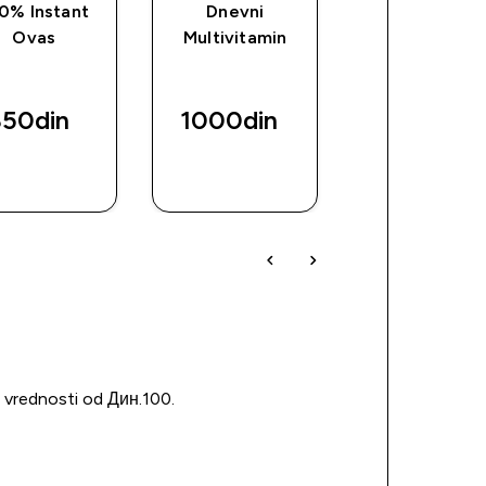
0% Instant
Dnevni
Myprotein Mi
Ovas
Multivitamin
Plastic Shaker
prozirni/crn
50din‎
1000din‎
720din‎
BRZI
BRZI
BRZI
PREGLED
PREGLED
PREGLED
u vrednosti od Дин.100.