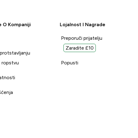
e O Kompaniji
Lojalnost I Nagrade
Preporuči prijatelju
Zaradite £10
uprotstavljanju
 ropstvu
Popusti
vatnosti
šćenja