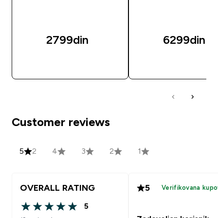
2799din‎
6299din‎
BRZI PREGLED
BRZI PREGLED
Customer reviews
5
2
4
3
2
1
OVERALL RATING
5
Verifikovana kupo
5
5 out of 5 stars