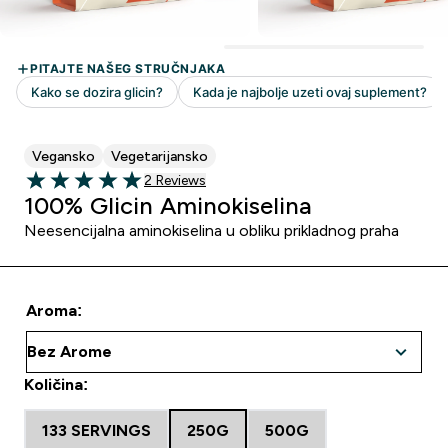
Vegansko
Vegetarijansko
2 customer reviews
2 Reviews
5 out of 5 stars
100% Glicin Aminokiselina
Neesencijalna aminokiselina u obliku prikladnog praha
Aroma:
Količina:
133 SERVINGS
250G
500G