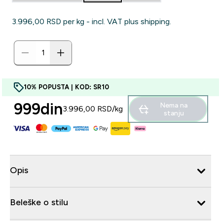
3.996,00 RSD‎ per kg - incl. VAT plus shipping.
10% POPUSTA | KOD: SR10
999din‎
Nema na
3.996,00 RSD‎/kg
stanju
Opis
Beleške o stilu