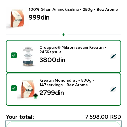
100% Glicin Aminokiselina - 250g - Bez Arome
999din‎
Creapure® Mikronizovani Kreatin -
245Kapsula
Select this product - Creapure® Mikronizovani Kreati
3800din‎
Kreatin Monohidrat - 500g -
147servings - Bez Arome
Select this product - Kreatin Monohidrat - 500g - 14
2799din‎
Your total:
7.598,00 RSD‎