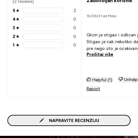
Zadovoljan korisnik
(2 reviews)
5
★
2
5 stars rating 2 reviews
15/09/21 od Milos
4
★
0
4 stars rating 0 reviews
3
★
0
3 stars rating 0 reviews
Glicin je stigao i odlican 
2
★
0
2 stars rating 0 reviews
Stigao je cak nekoliko da
1
★
0
1 stars rating 0 reviews
pre nego sto je ocekivan
Pročitaj više
Unhelp
Helpful (1)
Report
NAPRAVITE RECENZIJU