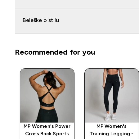
Beleške o stilu
Recommended for you
wer
MP Women's Power
MP Women's
Bra
Cross Back Sports
Training Legging -