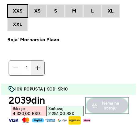
XXS
XS
S
M
L
XL
XXL
Boja: Mornarsko Plavo
10% POPUSTA | KOD: SR10
discounted price
2039din‎
Nema na
stanju
Bilo je
Sačuvaj
4.320,00 RSD‎
2.281,00 RSD‎