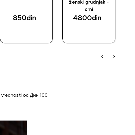
ženski grudnjak -
crni
850din‎
4800din‎
BRZI
BRZI
PREGLED
PREGLED
u vrednosti od Дин.100.