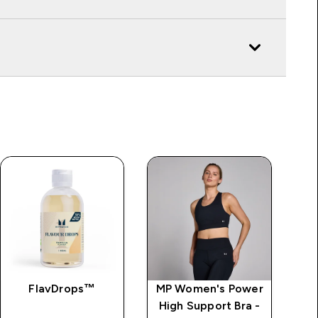
FlavDrops™
MP Women's Power
MP
High Support Bra -
S