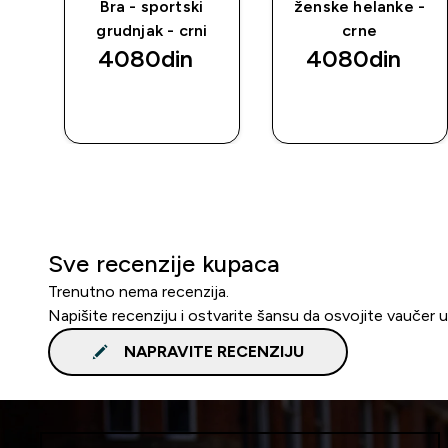
k -
Bra - sportski
ženske helanke -
grudnjak - crni
crne
4080din‎
4080din‎
BRZI
BRZI
PREGLED
PREGLED
Sve recenzije kupaca
Trenutno nema recenzija.
Napišite recenziju i ostvarite šansu da osvojite vaučer 
NAPRAVITE RECENZIJU