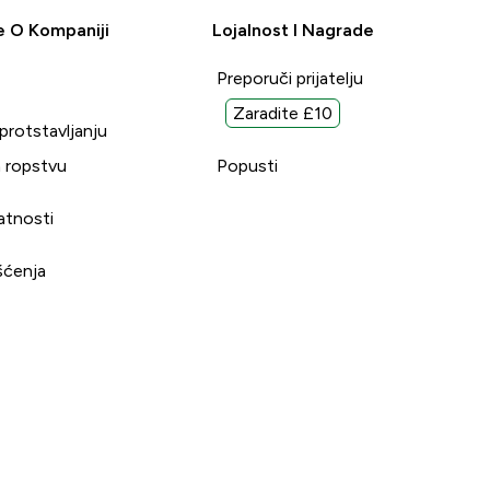
e O Kompaniji
Lojalnost I Nagrade
Preporuči prijatelju
Zaradite £10
uprotstavljanju
 ropstvu
Popusti
vatnosti
šćenja