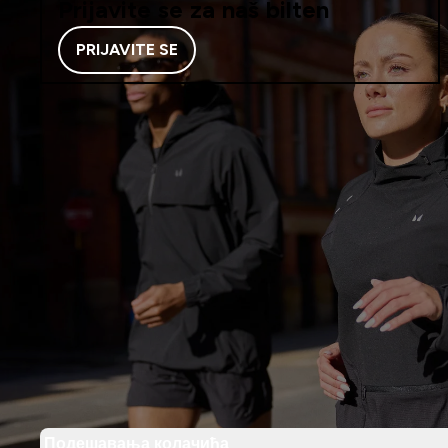
Prijavite se za naš bilten
PRIJAVITE SE
Подешавања колачића