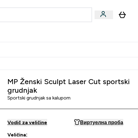
ormance
 submenu
Vegan submenu
Enter Performance submenu
⌄
jatelju i zaradi 2000 RSD
MP Ženski Sculpt Laser Cut sportski
grudnjak
Sportski grudnjak sa kalupom
Vodič za veličine
Виртуелна проба
Veličina: