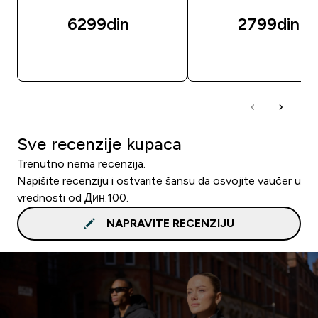
6299din‎
2799din‎
BRZI PREGLED
BRZI PREGLED
Sve recenzije kupaca
Trenutno nema recenzija.
Napišite recenziju i ostvarite šansu da osvojite vaučer u
vrednosti od Дин.100.
NAPRAVITE RECENZIJU