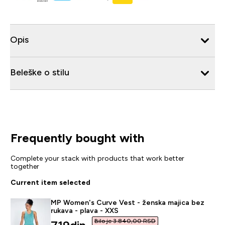
Opis
Beleške o stilu
Frequently bought with
Complete your stack with products that work better
together
Current item selected
MP Women's Curve Vest - ženska majica bez
rukava - plava - XXS
Bilo je 3.840,00 RSD‎
discounted price