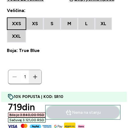
Veličina:
XXS
XS
S
M
L
XL
XXL
Boja: True Blue
10% POPUSTA | KOD: SR10
discounted price
719din‎
Nema na stanju
Bilo je 3.840,00 RSD‎
Sačuvaj 3.121,00 RSD‎