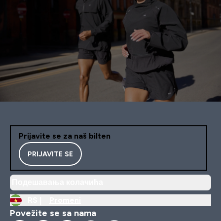
Prijavite se za naš bilten
PRIJAVITE SE
Подешавања колачића
RS |
Promeni
Povežite se sa nama