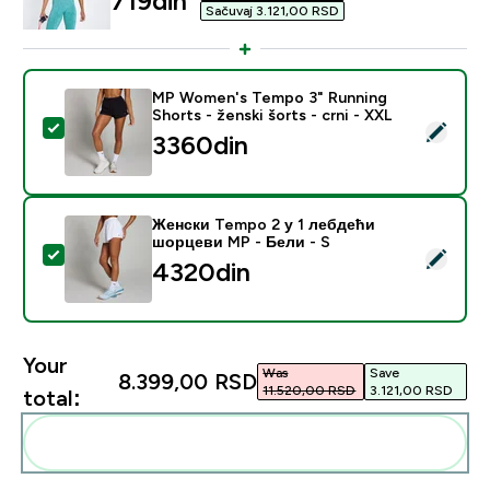
719din‎
Sačuvaj 3.121,00 RSD‎
MP Women's Tempo 3" Running
Shorts - ženski šorts - crni - XXL
Select this product - MP Women's Tempo 3" Running Sh
3360din‎
Женски Tempo 2 у 1 лебдећи
шорцеви MP - Бели - S
Select this product - Женски Tempo 2 у 1 лебдећи ш
4320din‎
Your
Was
Save
8.399,00 RSD‎
11.520,00 RSD‎
3.121,00 RSD‎
total:
Add these to your routine