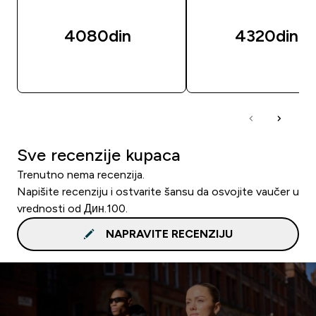
4080din‎
4320din‎
BRZI PREGLED
BRZI PREGLED
Sve recenzije kupaca
Trenutno nema recenzija.
Napišite recenziju i ostvarite šansu da osvojite vaučer u
vrednosti od Дин.100.
NAPRAVITE RECENZIJU