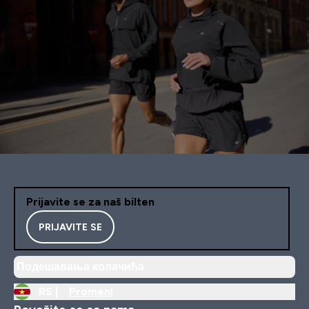
Prijavite se za naš bilten
PRIJAVITE SE
Подешавања колачића
RS |
Promeni