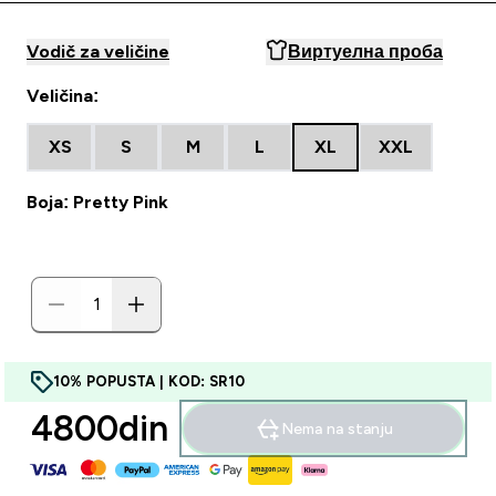
Vodič za veličine
Виртуелна проба
Veličina:
XS
S
M
L
XL
XXL
Boja: Pretty Pink
10% POPUSTA | KOD: SR10
4800din‎
Nema na stanju