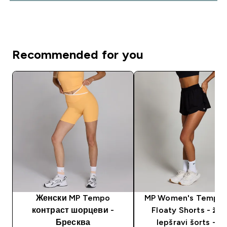
Recommended for you
Женски MP Tempo
MP Women's Tempo 2
контраст шорцеви -
Floaty Shorts - žen
Бресква
lepšravi šorts - cr