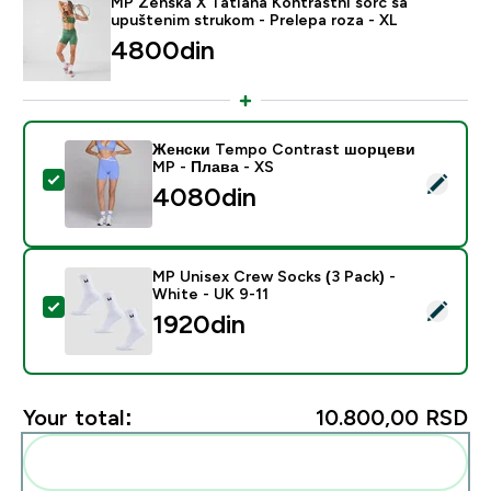
MP Ženska X Tatiana Kontrastni šorc sa
upuštenim strukom - Prelepa roza - XL
4800din‎
Женски Tempo Contrast шорцеви
MP - Плава - XS
Select this product - Женски Tempo Contrast шорце
4080din‎
MP Unisex Crew Socks (3 Pack) -
White - UK 9-11
Select this product - MP Unisex Crew Socks (3 Pack) 
1920din‎
Your total:
10.800,00 RSD‎
Add these to your routine