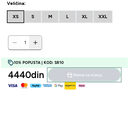
Veličina:
XS
S
M
L
XL
XXL
10% POPUSTA | KOD: SR10
4440din‎
Nema na stanju