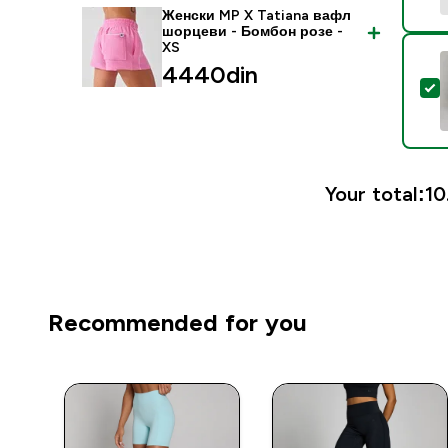
Женски MP X Tatiana вафл
шорцеви - Бомбон розе -
XS
4440din‎
S
Your total:
10
Recommended for you