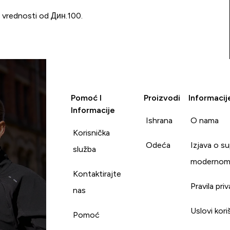
u vrednosti od Дин.100.
Pomoć I
Proizvodi
Informacij
Informacije
Ishrana
O nama
Korisnička
Odeća
Izjava o s
služba
modernom
Kontaktirajte
Pravila pri
nas
Uslovi kori
Pomoć