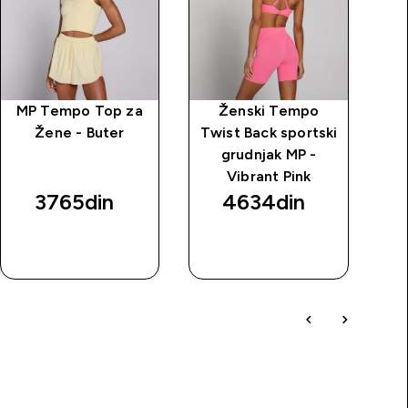
MP Tempo Top za
Ženski Tempo
M
Žene - Buter
Twist Back sportski
grudnjak MP -
Vibrant Pink
3765din‎
4634din‎
BRZI
BRZI
PREGLED
PREGLED