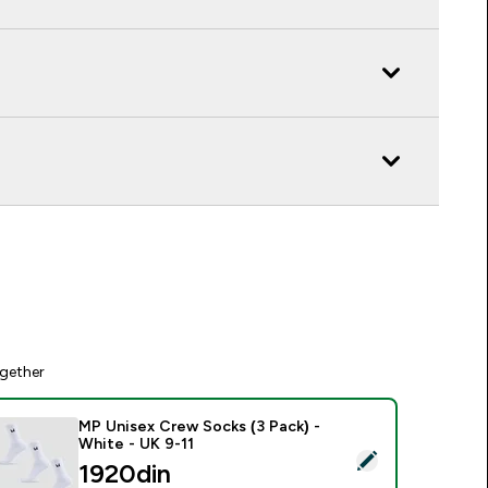
gether
MP Unisex Crew Socks (3 Pack) -
White - UK 9-11
elect this product - MP Unisex Crew Socks (3 Pack) - White -
1920din‎