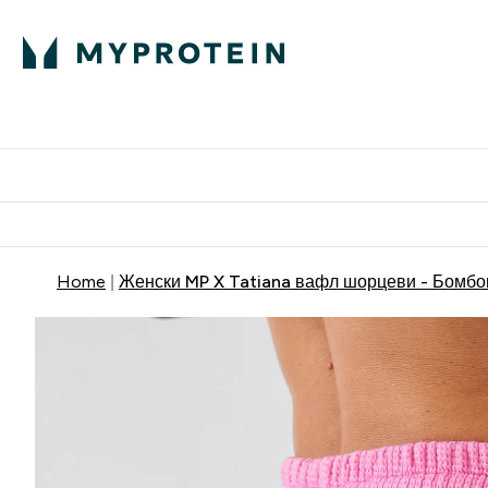
Proteini
Dostavljamo do tvoj
Home
Женски MP X Tatiana вафл шорцеви - Бомбо