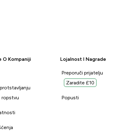
e O Kompaniji
Lojalnost I Nagrade
Preporuči prijatelju
Zaradite £10
uprotstavljanju
 ropstvu
Popusti
vatnosti
šćenja