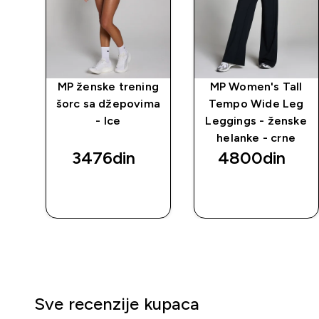
у 1
MP ženske trening
MP Women's Tall
ви
šorc sa džepovima
Tempo Wide Leg
- Ice
Leggings - ženske
helanke - crne
3476din‎
4800din‎
BRZI
BRZI
PREGLED
PREGLED
Sve recenzije kupaca