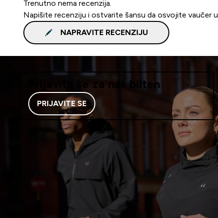
Trenutno nema recenzija.
Napišite recenziju i ostvarite šansu da osvojite vaučer 
NAPRAVITE RECENZIJU
Prijavite se za naš bilten
PRIJAVITE SE