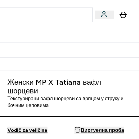
ormance
 submenu
Vegan submenu
Enter Performance submenu
⌄
jatelju i zaradi 2000 RSD
Женски MP X Tatiana вафл
шорцеви
Текстурирани вафл шорцеви са врпцом у струку и
бочним џеповима
Vodič za veličine
Виртуелна проба