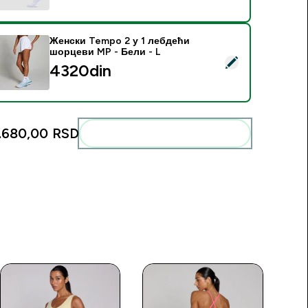
Женски Tempo 2 у 1 лебдећи
шорцеви MP - Бели - L
elect this product - Женски Tempo 2 у 1 лебдећи шорцеви M
4320din‎
.680,00 RSD‎
Add these to your routine