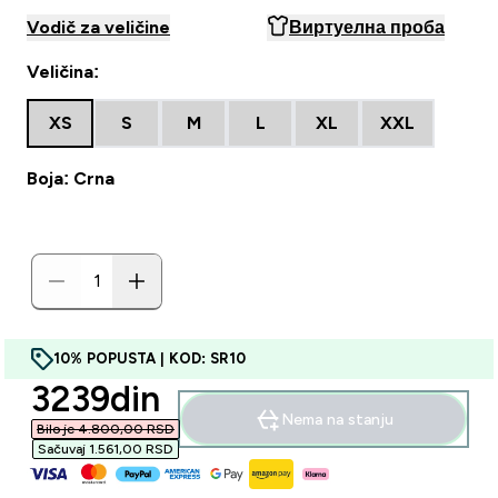
Vodič za veličine
Виртуелна проба
Veličina:
XS
S
M
L
XL
XXL
Boja: Crna
10% POPUSTA | KOD: SR10
discounted price
3239din‎
Nema na stanju
Bilo je 4.800,00 RSD‎
Sačuvaj 1.561,00 RSD‎