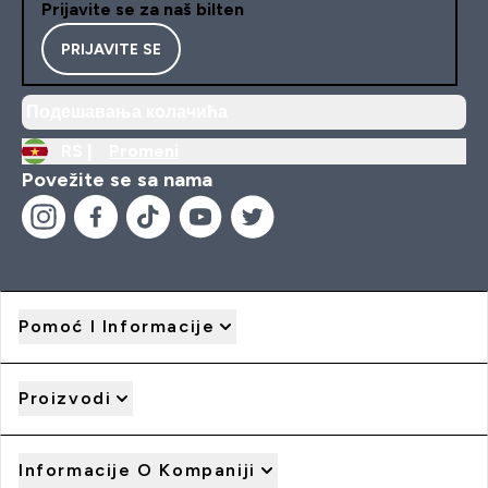
Prijavite se za naš bilten
PRIJAVITE SE
Подешавања колачића
RS |
Promeni
Povežite se sa nama
Pomoć I Informacije
Proizvodi
Informacije O Kompaniji