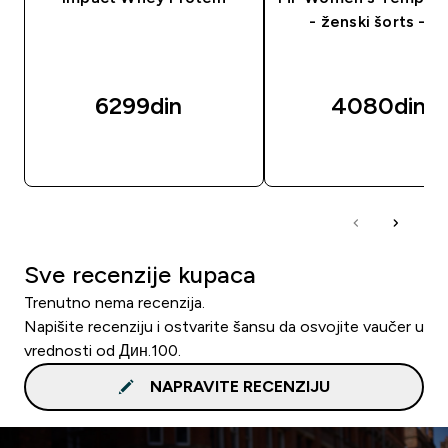
- ženski šorts - cr
6299din‎
4080din‎
BRZI PREGLED
BRZI PREGLED
Sve recenzije kupaca
Trenutno nema recenzija.
Napišite recenziju i ostvarite šansu da osvojite vaučer u
vrednosti od Дин.100.
NAPRAVITE RECENZIJU