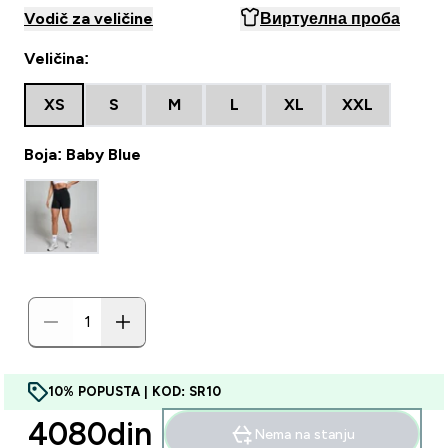
Vodič za veličine
Виртуелна проба
Veličina:
XS
S
M
L
XL
XXL
Boja: Baby Blue
10% POPUSTA | KOD: SR10
4080din‎
Nema na stanju