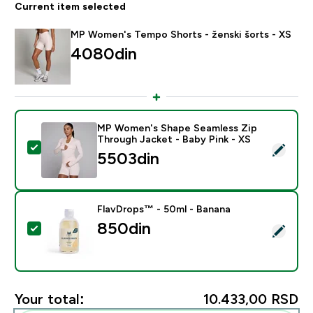
Current item selected
MP Women's Tempo Shorts - ženski šorts - XS
4080din‎
MP Women's Shape Seamless Zip
Through Jacket - Baby Pink - XS
Select this product - MP Women's Shape Seamless Zip
5503din‎
FlavDrops™ - 50ml - Banana
850din‎
Select this product - FlavDrops™ - 50ml - Banana
Your total:
10.433,00 RSD‎