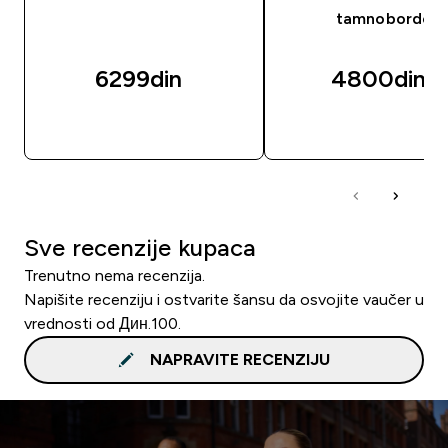
tamnobordo
6299din‎
4800din‎
BRZI PREGLED
BRZI PREGLED
Sve recenzije kupaca
Trenutno nema recenzija.
Napišite recenziju i ostvarite šansu da osvojite vaučer u
vrednosti od Дин.100.
NAPRAVITE RECENZIJU