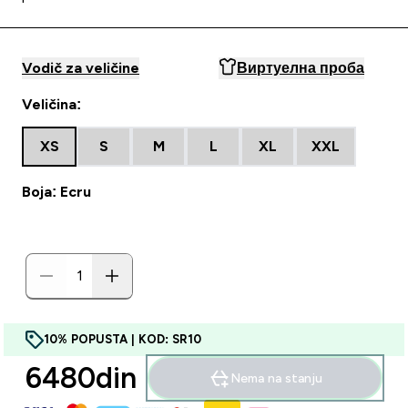
Vodič za veličine
Виртуелна проба
Veličina:
XS
S
M
L
XL
XXL
Boja: Ecru
10% POPUSTA | KOD: SR10
6480din‎
Nema na stanju