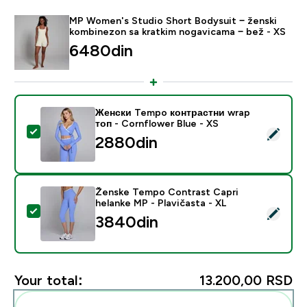
MP Women's Studio Short Bodysuit − ženski
kombinezon sa kratkim nogavicama − bež - XS
6480din‎
Женски Tempo контрастни wrap
топ - Cornflower Blue - XS
Select this product - Женски Tempo контрастни wrap 
2880din‎
Ženske Tempo Contrast Capri
helanke MP - Plavičasta - XL
Select this product - Ženske Tempo Contrast Capri he
3840din‎
Your total:
13.200,00 RSD‎