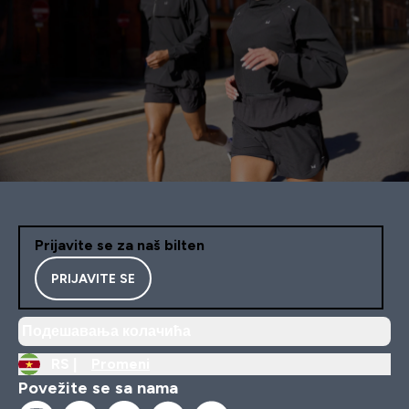
Prijavite se za naš bilten
PRIJAVITE SE
Подешавања колачића
RS |
Promeni
Povežite se sa nama