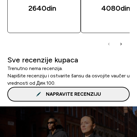
2640din‎
4080din‎
BRZI PREGLED
BRZI PREGLED
Sve recenzije kupaca
Trenutno nema recenzija.
Napišite recenziju i ostvarite šansu da osvojite vaučer u
vrednosti od Дин.100.
NAPRAVITE RECENZIJU