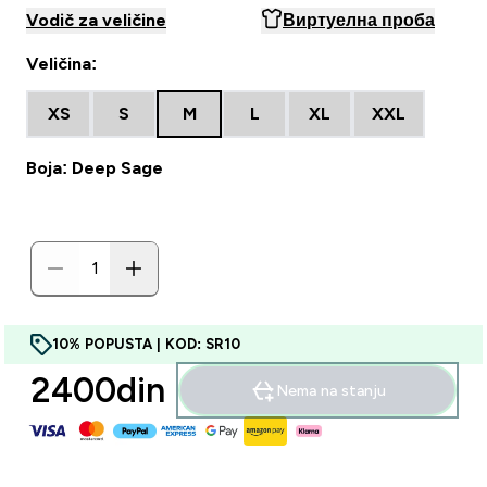
Vodič za veličine
Виртуелна проба
Veličina:
XS
S
M
L
XL
XXL
Boja: Deep Sage
10% POPUSTA | KOD: SR10
2400din‎
Nema na stanju