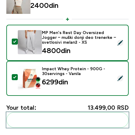
2400din‎
MP Men's Rest Day Oversized
Jogger − muški donji deo trenerke −
Select this product - MP Men's Rest Day Oversized Jog
svetlosivi melanž - XS
4800din‎
Impact Whey Protein - 900G -
30servings - Vanila
Select this product - Impact Whey Protein - 900G - 30
6299din‎
Your total:
13.499,00 RSD‎
Add these to your routine