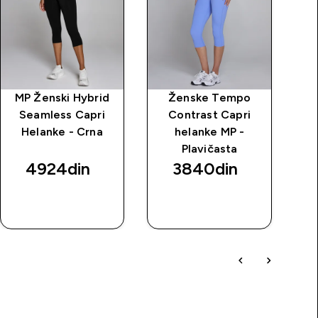
MP Ženski Hybrid
Ženske Tempo
Seamless Capri
Contrast Capri
Tr
Helanke - Crna
helanke MP -
ž
Plavičasta
4924din‎
3840din‎
BRZI
BRZI
PREGLED
PREGLED