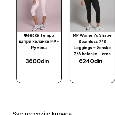
wer
Женске Tempo
MP Women's Shape
-
капри хеланке MP -
Seamless 7/8
nke
Румена
Leggings − ženske
7/8 helanke − crne
3600din‎
6240din‎
BRZI
BRZI
PREGLED
PREGLED
Sve recenzije kupaca