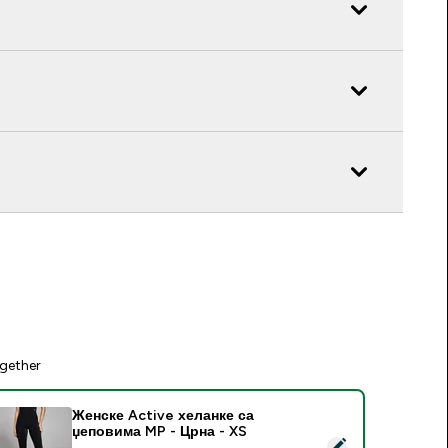
gether
Женске Active хеланке са
џеповима MP - Црна - XS
elect this product - Женске Active хеланке са џеповима MP 