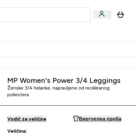
ormance
 submenu
Vegan submenu
Enter Performance submenu
⌄
jatelju i zaradi 2000 RSD
MP Women's Power 3/4 Leggings
Ženske 3/4 helanke, napravljene od recikliranog
poliestera
Vodič za veličine
Виртуелна проба
Veličina: