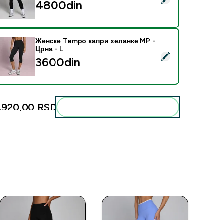
4800din‎
Женске Tempo капри хеланке MP -
Црна - L
elect this product - Женске Tempo капри хеланке MP - Црна
3600din‎
.920,00 RSD‎
Add these to your routine