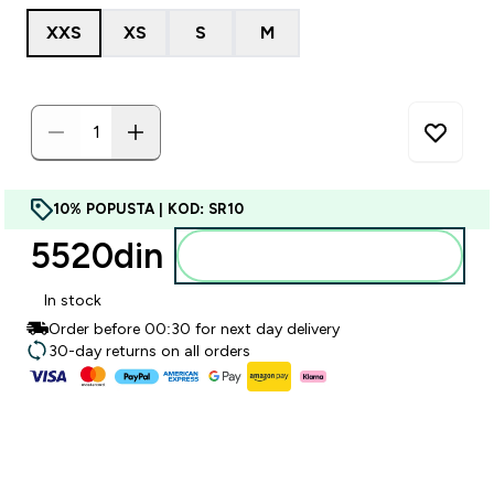
XXS
XS
S
M
10% POPUSTA | KOD: SR10
5520din‎
Dodajte u korpu
In stock
Order before 00:30 for next day delivery
30-day returns on all orders