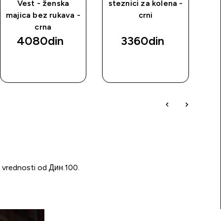
Vest - ženska
steznici za kolena -
sp
majica bez rukava -
crni
crna
4080din‎
3360din‎
BRZI
BRZI
PREGLED
PREGLED
u vrednosti od Дин.100.