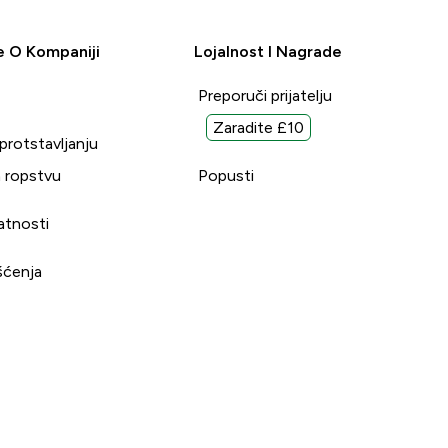
e O Kompaniji
Lojalnost I Nagrade
Preporuči prijatelju
Zaradite £10
uprotstavljanju
 ropstvu
Popusti
vatnosti
šćenja