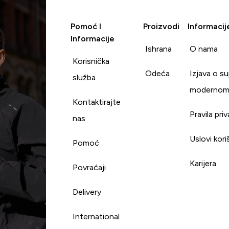
Pomoć I
Proizvodi
Informacij
Informacije
Ishrana
O nama
Korisnička
Odeća
Izjava o s
služba
modernom
Kontaktirajte
Pravila pri
nas
Uslovi kori
Pomoć
Karijera
Povraćaji
Delivery
International