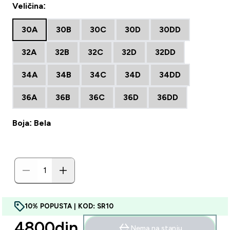
Veličina:
30A
30B
30C
30D
30DD
32A
32B
32C
32D
32DD
34A
34B
34C
34D
34DD
36A
36B
36C
36D
36DD
Boja: Bela
10% POPUSTA | KOD: SR10
4800din‎
Nema na stanju