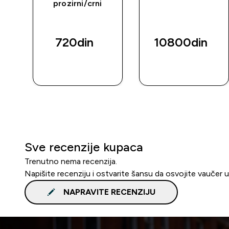
prozirni/crni
720din‎
10800din‎
BRZI
BRZI
PREGLED
PREGLED
Sve recenzije kupaca
Trenutno nema recenzija.
Napišite recenziju i ostvarite šansu da osvojite vaučer 
NAPRAVITE RECENZIJU