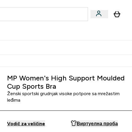
ormance
 submenu
Vegan submenu
Enter Performance submenu
⌄
jatelju i zaradi 2000 RSD
MP Women's High Support Moulded
Cup Sports Bra
Ženski sportski grudnjak visoke potpore sa mrežastim
leđima
Vodič za veličine
Виртуелна проба