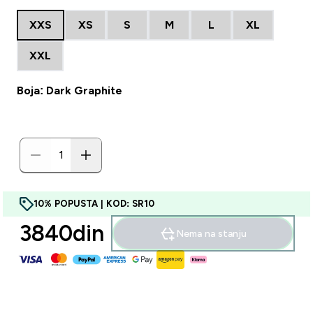
XXS
XS
S
M
L
XL
XXL
Boja: Dark Graphite
10% POPUSTA | KOD: SR10
3840din‎
Nema na stanju