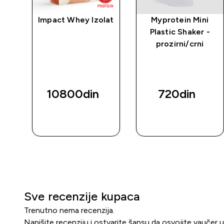
rat
Impact Whey Izolat
Myprotein Mini
Plastic Shaker -
prozirni/crni
10800din‎
720din‎
BRZI
BRZI
PREGLED
PREGLED
Sve recenzije kupaca
Trenutno nema recenzija.
Napišite recenziju i ostvarite šansu da osvojite vaučer 