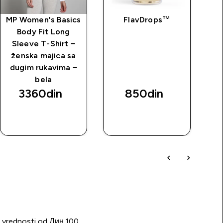
MP Women's Basics
FlavDrops™
Al
Body Fit Long
Sleeve T-Shirt −
p
ženska majica sa
dugim rukavima −
bela
3360din‎
850din‎
BRZI
BRZI
PREGLED
PREGLED
u vrednosti od Дин.100.