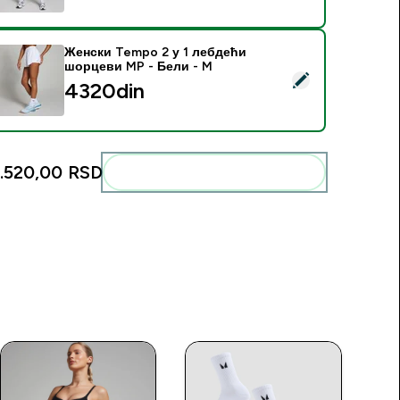
Женски Tempo 2 у 1 лебдећи
шорцеви MP - Бели - M
elect this product - Женски Tempo 2 у 1 лебдећи шорцеви M
4320din‎
1.520,00 RSD‎
Add these to your routine