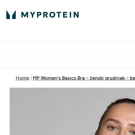
Proteini
Dostavljamo do tvoj
Home
MP Women's Basics Bra − ženski grudnjak − be