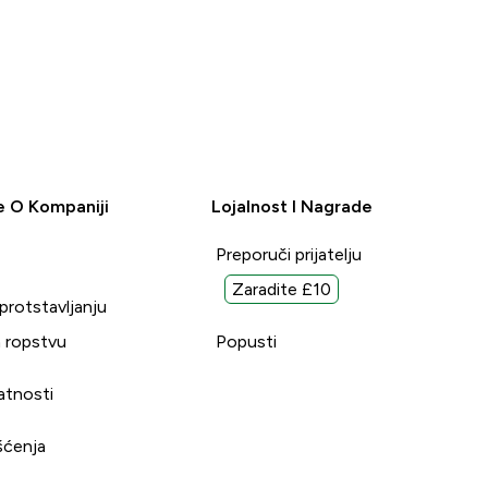
e O Kompaniji
Lojalnost I Nagrade
Preporuči prijatelju
Zaradite £10
uprotstavljanju
 ropstvu
Popusti
vatnosti
šćenja