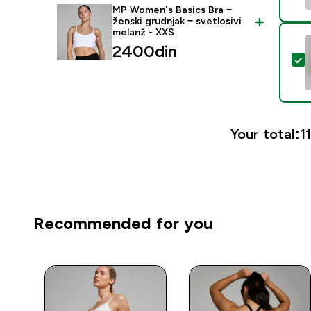
MP Women's Basics Bra −
ženski grudnjak − svetlosivi
melanž - XXS
2400din‎
S
Your total:
1
Recommended for you