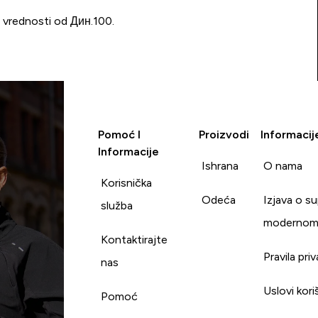
u vrednosti od Дин.100.
Pomoć I
Proizvodi
Informacij
Informacije
Ishrana
O nama
Korisnička
Odeća
Izjava o s
služba
modernom
Kontaktirajte
Pravila pri
nas
Uslovi kori
Pomoć