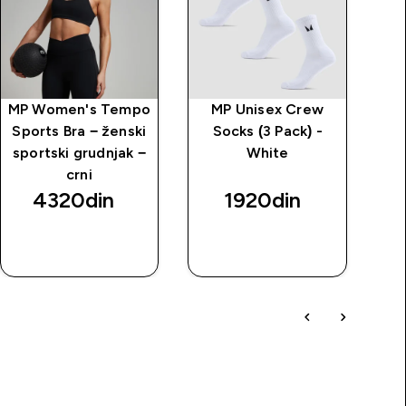
MP Women's Tempo
MP Unisex Crew
MP
Sports Bra − ženski
Socks (3 Pack) -
S
sportski grudnjak −
White
crni
4320din‎
1920din‎
BRZI
BRZI
PREGLED
PREGLED