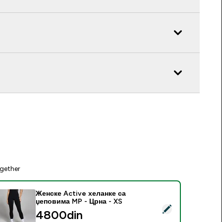
gether
Женске Active хеланке са
џеповима MP - Црна - XS
elect this product - Женске Active хеланке са џеповима MP 
4800din‎