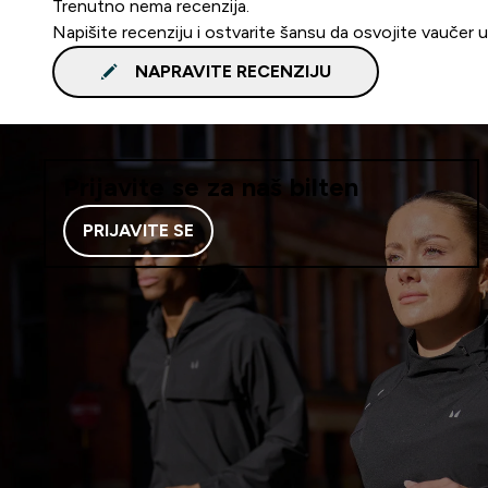
Trenutno nema recenzija.
Napišite recenziju i ostvarite šansu da osvojite vaučer 
NAPRAVITE RECENZIJU
Prijavite se za naš bilten
PRIJAVITE SE