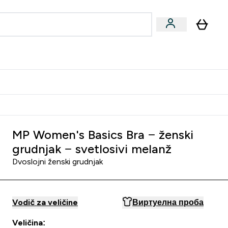
ormance
 submenu
Vegan submenu
Enter Performance submenu
⌄
jatelju i zaradi 2000 RSD
MP Women's Basics Bra − ženski
grudnjak − svetlosivi melanž
Dvoslojni ženski grudnjak
Vodič za veličine
Виртуелна проба
Veličina: