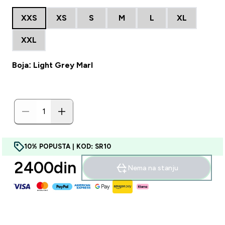
XXS
XS
S
M
L
XL
XXL
Boja: Light Grey Marl
10% POPUSTA | KOD: SR10
2400din‎
Nema na stanju