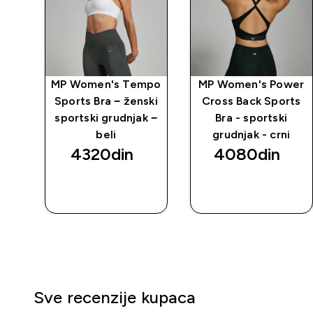
mpo
MP Women's Tempo
MP Women's Power
Sports Bra − ženski
Cross Back Sports
ski
sportski grudnjak −
Bra - sportski
beli
grudnjak - crni
4320din‎
4080din‎
BRZI
BRZI
PREGLED
PREGLED
Sve recenzije kupaca