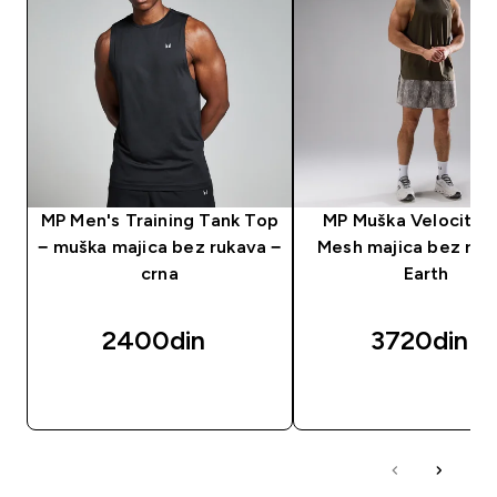
MP Men's Training Tank Top
MP Muška Velocity U
− muška majica bez rukava −
Mesh majica bez ruk
crna
Earth
2400din‎
3720din‎
BRZI PREGLED
BRZI PREGLED