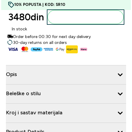
10% POPUSTA | KOD: SR10
3480din‎
Dodajte u korpu
In stock
Order before 00:30 for next day delivery
30-day returns on all orders
Opis
Beleške o stilu
Kroj i sastav materijala
Product Details