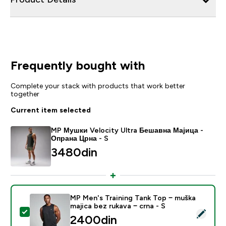
Frequently bought with
Complete your stack with products that work better
together
Current item selected
MP Мушки Velocity Ultra Бешавна Мајица -
Опрана Црна - S
3480din‎
MP Men's Training Tank Top − muška
majica bez rukava − crna - S
Select this product - MP Men's Training Tank Top − mu
2400din‎