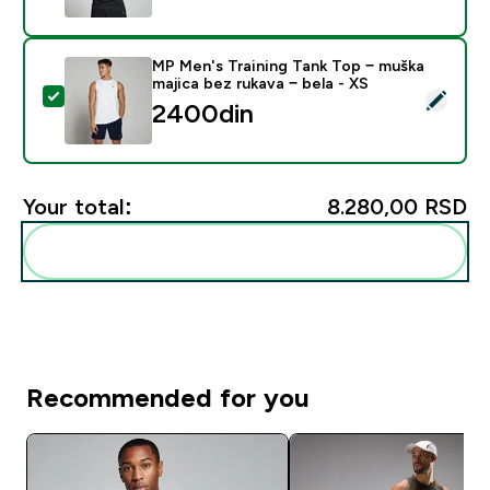
MP Men's Training Tank Top − muška
majica bez rukava − bela - XS
Select this product - MP Men's Training Tank Top − mu
2400din‎
Your total:
8.280,00 RSD‎
Add these to your routine
Recommended for you