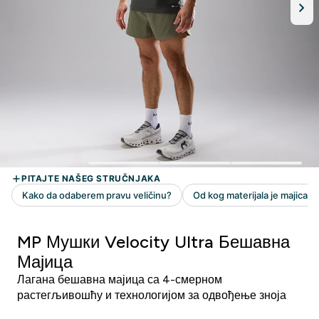
MP Мушки Velocity Ultra Бешавна
Мајица
Лагана бешавна мајица са 4-смерном
растегљивошћу и технологијом за одвођење зноја