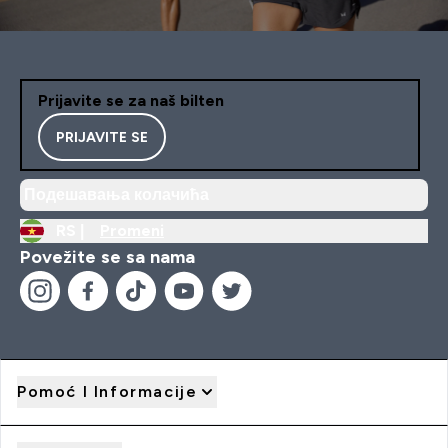
Prijavite se za naš bilten
PRIJAVITE SE
Подешавања колачића
RS |
Promeni
Povežite se sa nama
Pomoć I Informacije