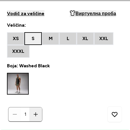
Vodič za veličine
Виртуелна проба
Veličina:
XS
S
M
L
XL
XXL
XXXL
Boja: Washed Black