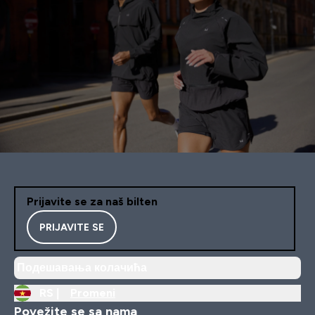
Prijavite se za naš bilten
PRIJAVITE SE
Подешавања колачића
RS |
Promeni
Povežite se sa nama