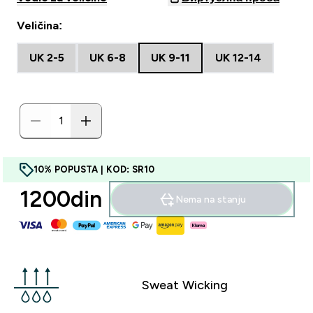
Veličina:
UK 2-5
UK 6-8
UK 9-11
UK 12-14
10% POPUSTA | KOD: SR10
1200din‎
Nema na stanju
Sweat Wicking