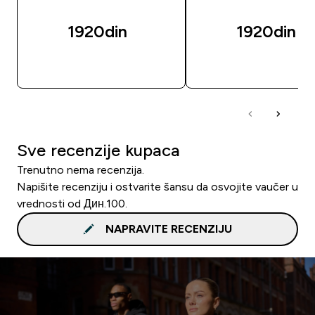
1920din‎
1920din‎
BRZI PREGLED
BRZI PREGLED
Sve recenzije kupaca
Trenutno nema recenzija.
Napišite recenziju i ostvarite šansu da osvojite vaučer u
vrednosti od Дин.100.
NAPRAVITE RECENZIJU