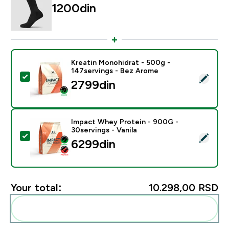
1200din‎
Kreatin Monohidrat - 500g -
147servings - Bez Arome
Select this product - Kreatin Monohidrat - 500g - 14
2799din‎
Impact Whey Protein - 900G -
30servings - Vanila
Select this product - Impact Whey Protein - 900G - 30
6299din‎
Your total:
10.298,00 RSD‎
Add these to your routine