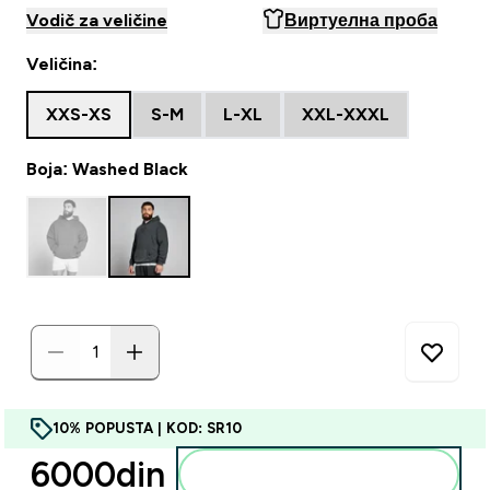
Vodič za veličine
Виртуелна проба
Veličina:
XXS-XS
S-M
L-XL
XXL-XXXL
Boja: Washed Black
10% POPUSTA | KOD: SR10
6000din‎
Dodajte u korpu